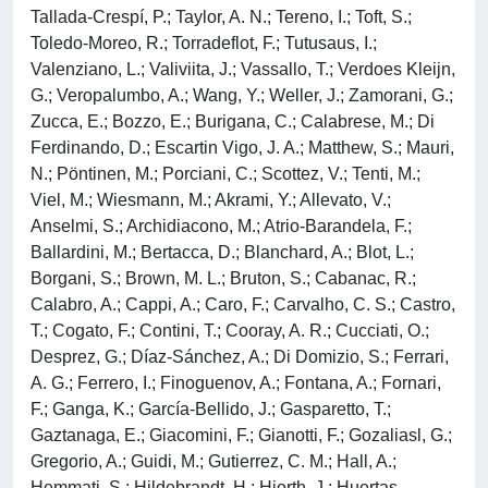
Tallada-Crespí, P.; Taylor, A. N.; Tereno, I.; Toft, S.;
Toledo-Moreo, R.; Torradeflot, F.; Tutusaus, I.;
Valenziano, L.; Valiviita, J.; Vassallo, T.; Verdoes Kleijn,
G.; Veropalumbo, A.; Wang, Y.; Weller, J.; Zamorani, G.;
Zucca, E.; Bozzo, E.; Burigana, C.; Calabrese, M.; Di
Ferdinando, D.; Escartin Vigo, J. A.; Matthew, S.; Mauri,
N.; Pöntinen, M.; Porciani, C.; Scottez, V.; Tenti, M.;
Viel, M.; Wiesmann, M.; Akrami, Y.; Allevato, V.;
Anselmi, S.; Archidiacono, M.; Atrio-Barandela, F.;
Ballardini, M.; Bertacca, D.; Blanchard, A.; Blot, L.;
Borgani, S.; Brown, M. L.; Bruton, S.; Cabanac, R.;
Calabro, A.; Cappi, A.; Caro, F.; Carvalho, C. S.; Castro,
T.; Cogato, F.; Contini, T.; Cooray, A. R.; Cucciati, O.;
Desprez, G.; Díaz-Sánchez, A.; Di Domizio, S.; Ferrari,
A. G.; Ferrero, I.; Finoguenov, A.; Fontana, A.; Fornari,
F.; Ganga, K.; García-Bellido, J.; Gasparetto, T.;
Gaztanaga, E.; Giacomini, F.; Gianotti, F.; Gozaliasl, G.;
Gregorio, A.; Guidi, M.; Gutierrez, C. M.; Hall, A.;
Hemmati, S.; Hildebrandt, H.; Hjorth, J.; Huertas-