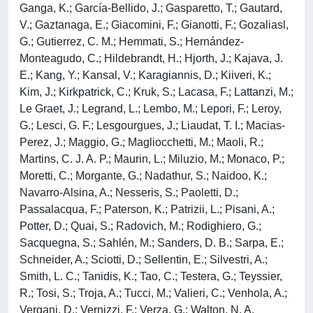
Ganga, K.; García-Bellido, J.; Gasparetto, T.; Gautard,
V.; Gaztanaga, E.; Giacomini, F.; Gianotti, F.; Gozaliasl,
G.; Gutierrez, C. M.; Hemmati, S.; Hernández-
Monteagudo, C.; Hildebrandt, H.; Hjorth, J.; Kajava, J.
E.; Kang, Y.; Kansal, V.; Karagiannis, D.; Kiiveri, K.;
Kim, J.; Kirkpatrick, C.; Kruk, S.; Lacasa, F.; Lattanzi, M.;
Le Graet, J.; Legrand, L.; Lembo, M.; Lepori, F.; Leroy,
G.; Lesci, G. F.; Lesgourgues, J.; Liaudat, T. I.; Macias-
Perez, J.; Maggio, G.; Magliocchetti, M.; Maoli, R.;
Martins, C. J. A. P.; Maurin, L.; Miluzio, M.; Monaco, P.;
Moretti, C.; Morgante, G.; Nadathur, S.; Naidoo, K.;
Navarro-Alsina, A.; Nesseris, S.; Paoletti, D.;
Passalacqua, F.; Paterson, K.; Patrizii, L.; Pisani, A.;
Potter, D.; Quai, S.; Radovich, M.; Rodighiero, G.;
Sacquegna, S.; Sahlén, M.; Sanders, D. B.; Sarpa, E.;
Schneider, A.; Sciotti, D.; Sellentin, E.; Silvestri, A.;
Smith, L. C.; Tanidis, K.; Tao, C.; Testera, G.; Teyssier,
R.; Tosi, S.; Troja, A.; Tucci, M.; Valieri, C.; Venhola, A.;
Vergani, D.; Vernizzi, F.; Verza, G.; Walton, N. A.