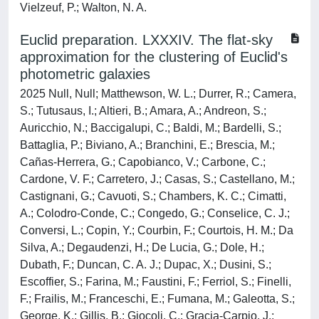
Vielzeuf, P.; Walton, N. A.
Euclid preparation. LXXXIV. The flat-sky
approximation for the clustering of Euclid's
photometric galaxies
2025 Null, Null; Matthewson, W. L.; Durrer, R.; Camera,
S.; Tutusaus, I.; Altieri, B.; Amara, A.; Andreon, S.;
Auricchio, N.; Baccigalupi, C.; Baldi, M.; Bardelli, S.;
Battaglia, P.; Biviano, A.; Branchini, E.; Brescia, M.;
Cañas-Herrera, G.; Capobianco, V.; Carbone, C.;
Cardone, V. F.; Carretero, J.; Casas, S.; Castellano, M.;
Castignani, G.; Cavuoti, S.; Chambers, K. C.; Cimatti,
A.; Colodro-Conde, C.; Congedo, G.; Conselice, C. J.;
Conversi, L.; Copin, Y.; Courbin, F.; Courtois, H. M.; Da
Silva, A.; Degaudenzi, H.; De Lucia, G.; Dole, H.;
Dubath, F.; Duncan, C. A. J.; Dupac, X.; Dusini, S.;
Escoffier, S.; Farina, M.; Faustini, F.; Ferriol, S.; Finelli,
F.; Frailis, M.; Franceschi, E.; Fumana, M.; Galeotta, S.;
George, K.; Gillis, B.; Giocoli, C.; Gracia-Carpio, J.;