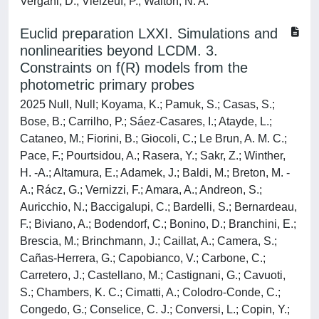
Vergani, D.; Vielzeuf, P.; Walton, N. A.
Euclid preparation LXXI. Simulations and
nonlinearities beyond LCDM. 3.
Constraints on f(R) models from the
photometric primary probes
2025 Null, Null; Koyama, K.; Pamuk, S.; Casas, S.;
Bose, B.; Carrilho, P.; Sáez-Casares, I.; Atayde, L.;
Cataneo, M.; Fiorini, B.; Giocoli, C.; Le Brun, A. M. C.;
Pace, F.; Pourtsidou, A.; Rasera, Y.; Sakr, Z.; Winther,
H. -A.; Altamura, E.; Adamek, J.; Baldi, M.; Breton, M. -
A.; Rácz, G.; Vernizzi, F.; Amara, A.; Andreon, S.;
Auricchio, N.; Baccigalupi, C.; Bardelli, S.; Bernardeau,
F.; Biviano, A.; Bodendorf, C.; Bonino, D.; Branchini, E.;
Brescia, M.; Brinchmann, J.; Caillat, A.; Camera, S.;
Cañas-Herrera, G.; Capobianco, V.; Carbone, C.;
Carretero, J.; Castellano, M.; Castignani, G.; Cavuoti,
S.; Chambers, K. C.; Cimatti, A.; Colodro-Conde, C.;
Congedo, G.; Conselice, C. J.; Conversi, L.; Copin, Y.;