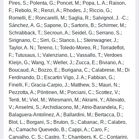
Pires, S.; Polenta, G.; Poncet, M.; Popa, L. A.; Raison,
F.; Rebolo, R.; Renzi, A.; Rhodes, J.; Riccio, G.;
Romelli, E.; Roncarelli, M.; Saglia, R.; Salvignol, J. -C.;
Sánchez, A. G.; Sapone, D.; Sartoris, B.; Schirmer, M.;
Schrabback, T.; Secroun, A.; Seidel, G.; Serrano, S.;
Sirignano, C.; Sirri, G.; Stanco, L.; Steinwagner, J.;
Taylor, A. N.; Tereno, I.; Toledo-Moreo, R.; Torradeflot,
F.; Tutusaus, I.; Valenziano, L.; Vassallo, T.; Verdoes
Kleijn, G.; Wang, Y.; Weller, J.; Zucca, E.; Biviano, A.;
Boucaud, A.; Bozzo, E.; Burigana, C.; Calabrese, M.; Di
Ferdinando, D.; Escartin Vigo, J. A.; Fabbian, G.;
Finelli, F.; Gracia-Carpio, J.; Matthew, S.; Mauri, N.;
Pezzotta, A.; Pöntinen, M.; Porciani, C.; Scottez, V.;
Tenti, M.; Viel, M.; Wiesmann, M.; Akrami, Y.; Allevato,
V.; Anselmi, S.; Archidiacono, M.; Atrio-Barandela, F.;
Balaguera-Antolinez, A.; Ballardini, M.; Bertacca, D.;
Blot, L.; Borgani, S.; Bruton, S.; Cabanac, R.; Calabro,
A.; Camacho Quevedo, B.; Cappi, A.; Caro, F.;
Carvalho, C. S.; Castro, T.; Chambers, K. C.; Contarini,