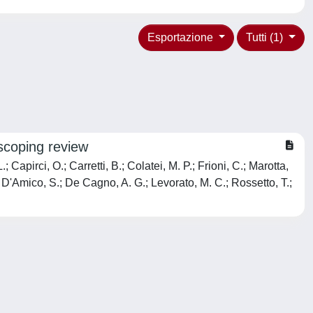
Esportazione
Tutti (1)
 scoping review
; Capirci, O.; Carretti, B.; Colatei, M. P.; Frioni, C.; Marotta,
.; D'Amico, S.; De Cagno, A. G.; Levorato, M. C.; Rossetto, T.;