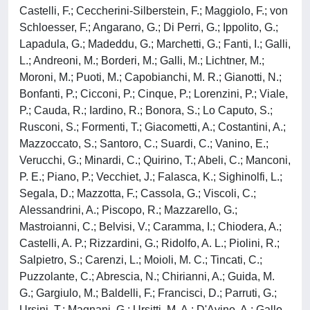
Castelli, F.; Ceccherini-Silberstein, F.; Maggiolo, F.; von
Schloesser, F.; Angarano, G.; Di Perri, G.; Ippolito, G.;
Lapadula, G.; Madeddu, G.; Marchetti, G.; Fanti, I.; Galli,
L.; Andreoni, M.; Borderi, M.; Galli, M.; Lichtner, M.;
Moroni, M.; Puoti, M.; Capobianchi, M. R.; Gianotti, N.;
Bonfanti, P.; Cicconi, P.; Cinque, P.; Lorenzini, P.; Viale,
P.; Cauda, R.; Iardino, R.; Bonora, S.; Lo Caputo, S.;
Rusconi, S.; Formenti, T.; Giacometti, A.; Costantini, A.;
Mazzoccato, S.; Santoro, C.; Suardi, C.; Vanino, E.;
Verucchi, G.; Minardi, C.; Quirino, T.; Abeli, C.; Manconi,
P. E.; Piano, P.; Vecchiet, J.; Falasca, K.; Sighinolfi, L.;
Segala, D.; Mazzotta, F.; Cassola, G.; Viscoli, C.;
Alessandrini, A.; Piscopo, R.; Mazzarello, G.;
Mastroianni, C.; Belvisi, V.; Caramma, I.; Chiodera, A.;
Castelli, A. P.; Rizzardini, G.; Ridolfo, A. L.; Piolini, R.;
Salpietro, S.; Carenzi, L.; Moioli, M. C.; Tincati, C.;
Puzzolante, C.; Abrescia, N.; Chirianni, A.; Guida, M.
G.; Gargiulo, M.; Baldelli, F.; Francisci, D.; Parruti, G.;
Ursini, T.; Magnani, G.; Ursitti, M. A.; D'Avino, A.; Gallo,