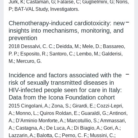
Jurk, K; Castaman, G; Falaise, C; Guglielmini, G; Noris,
P; BAT-VAL Study, Investigators.
Chemotherapy-induced cardiotoxicity: new
insights into mechanisms, monitoring, and
prevention
2018 Dessalvi, C. C.; Deidda, M.; Mele, D.; Bassareo,
P. P.; Esposito, R.; Santoro, C.; Lembo, M.; Galderisi,
M.; Mercuro, G.
Incidence and factors associated with the
risk of sexually transmitted diseases in
HIV-infected people seen for care in Italy:
Data from the Icona Foundation cohort
2015 Cingolani, A.; Zona, S.; Girardi, E.; Cozzi-Lepri,
A.; Monno, L.; Quiros Roldan, E.; Guaraldi, G.; Antinori,
A.; D'Arminio Monforte, A.; Marcotullio, S.; Ammassari,
A.; Castagna, A.; De Luca, A.; Di Biagio, A.; Gori, A.;
Lazzarin, A.; Balotta, C.; Perno, C. F.; Mussini, C.;