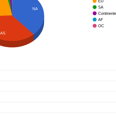
EU
SA
NA
Continent
AF
OC
AS