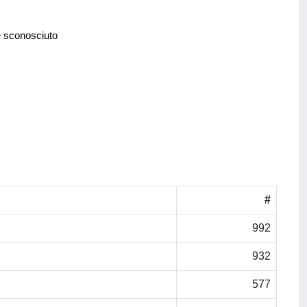
e sconosciuto
#
992
932
577