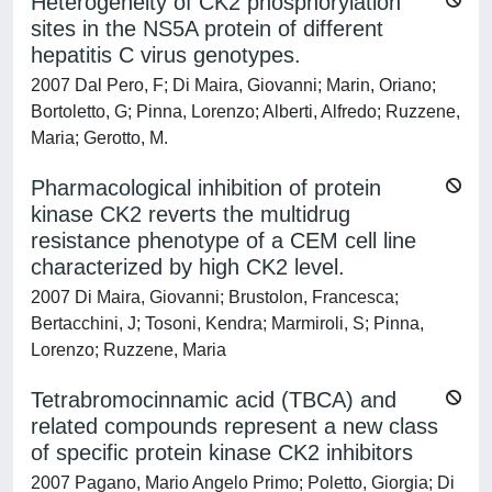
Heterogeneity of CK2 phosphorylation
sites in the NS5A protein of different
hepatitis C virus genotypes.
2007 Dal Pero, F; Di Maira, Giovanni; Marin, Oriano;
Bortoletto, G; Pinna, Lorenzo; Alberti, Alfredo; Ruzzene,
Maria; Gerotto, M.
Pharmacological inhibition of protein
kinase CK2 reverts the multidrug
resistance phenotype of a CEM cell line
characterized by high CK2 level.
2007 Di Maira, Giovanni; Brustolon, Francesca;
Bertacchini, J; Tosoni, Kendra; Marmiroli, S; Pinna,
Lorenzo; Ruzzene, Maria
Tetrabromocinnamic acid (TBCA) and
related compounds represent a new class
of specific protein kinase CK2 inhibitors
2007 Pagano, Mario Angelo Primo; Poletto, Giorgia; Di