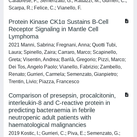
Calabrese, F.; Semenzato, G.; Rattazzi, M.; Gurrieri, C.;
Scarpa, R.; Felice, C.; Vianello, F.
Protein Kinase CK1α Sustains B-Cell
Receptor Signaling in Mantle Cell
Lymphoma
2021 Manni, Sabrina; Fregnani, Anna; Quotti Tubi,
Laura; Spinello, Zaira; Carraro, Marco; Scapinello,
Greta; Visentin, Andrea; Barilà, Gregorio; Pizzi, Marco;
Dei Tos, Angelo Paolo; Vianello, Fabrizio; Zambello,
Renato; Gurrieri, Carmela; Semenzato, Gianpietro;
Trentin, Livio; Piazza, Francesco
Comparison of presepsin, procalcitonin,
interleukin-8 and C-reactive protein in
predicting bacteraemia in febrile
neutropenic adult patients with
haematological malignancies
2019 Kostic, I.; Gurrieri, C.; Piva, E.; Semenzato, G.;