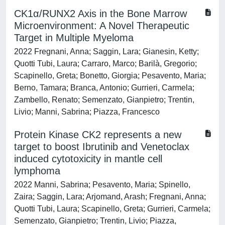
CK1α/RUNX2 Axis in the Bone Marrow
Microenvironment: A Novel Therapeutic
Target in Multiple Myeloma
2022 Fregnani, Anna; Saggin, Lara; Gianesin, Ketty;
Quotti Tubi, Laura; Carraro, Marco; Barilà, Gregorio;
Scapinello, Greta; Bonetto, Giorgia; Pesavento, Maria;
Berno, Tamara; Branca, Antonio; Gurrieri, Carmela;
Zambello, Renato; Semenzato, Gianpietro; Trentin,
Livio; Manni, Sabrina; Piazza, Francesco
Protein Kinase CK2 represents a new
target to boost Ibrutinib and Venetoclax
induced cytotoxicity in mantle cell
lymphoma
2022 Manni, Sabrina; Pesavento, Maria; Spinello,
Zaira; Saggin, Lara; Arjomand, Arash; Fregnani, Anna;
Quotti Tubi, Laura; Scapinello, Greta; Gurrieri, Carmela;
Semenzato, Gianpietro; Trentin, Livio; Piazza,