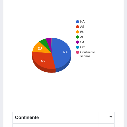
NA
AS
EU
AF
SA
OC
EU
Continente
NA
sconos…
AS
Continente
#