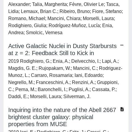
Alexander; Talia, Margherita; Fèvre, Olivier Le; Tasca,
Lidia; Lemaux, Brian C.; Ribeiro, Bruno; Fiore, Stefano;
Romano, Michael; Mancini, Chiara; Morselli, Laura;
Rodighiero, Giulia; Rodríguez-Muñoz, Lucía; Enia,
Andrea; Smolcic, Vernesa
Active Galactic Nuclei in Dusty Starbursts
at z = 2: Feedback Still to Kick in
2019 Rodighiero, G.; Enia, A.; Delvecchio, I.; Lapi, A.;
Magdis, G. E.; Rujopakarn, W.; Mancini, C.; Rodriguez-
Munoz, L.; Carraro, Rosamaria; Iani, Edoardo;
Negrello, M.; Franceschini, A.; Renzini, A.; Gruppioni,
C.; Perna, M.; Baronchelli, I.; Puglisi, A.; Cassata, P.;
Daddi, E.; Morselli, Laura; Silverman, J.
Inquiring into the nature of the Abell 2667
brightest cluster galaxy: physical
properties from MUSE