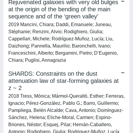
Rejuvenated galaxies with very old bulges
at the origin of the bending of the main
sequence and of the ‘green valley’
2019 Mancini, Chiara; Daddi, Emanuele; Juneau,
Stéphanie; Renzini, Alvio; Rodighiero, Giulia;
Cappellari, Michele; Rodríguez-Muñoz, Lucía; Liu,
Daizhong; Pannella, Maurilio; Baronchelli, Ivano;
Franceschini, Alberto; Bergamini, Pietro; D’Eugenio,
Chiara; Puglisi, Annagrazia
SHARDS: Constraints on the dust
attenuation law of star-forming galaxies at
z ~ 2
2018 Tress, Mónica; Mármol-Queraltó, Esther; Ferreras,
Ignacio; Pérez-González, Pablo G.; Barro, Guillermo;
Pampliega, Belén Alcalde; Cava, Antonio; Domínguez-
Sánchez, Helena; Eliche-Moral, Carmen; Espino-
Briones, Néstor; Esquej, Pilar; Hernán-Caballero,
Antonio; Rodighiero, Giulia; Rodriguez-Muñoz, Lucía