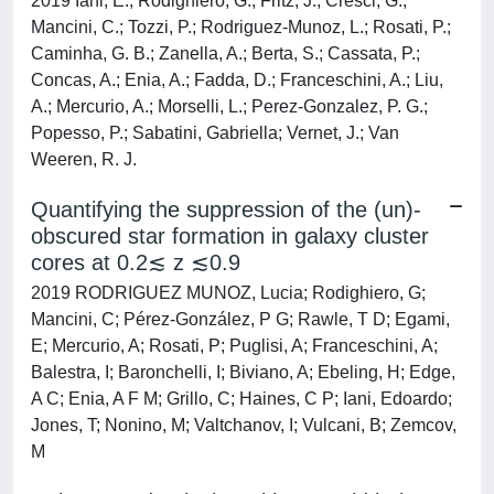
2019 Iani, E.; Rodighiero, G.; Fritz, J.; Cresci, G.;
Mancini, C.; Tozzi, P.; Rodriguez-Munoz, L.; Rosati, P.;
Caminha, G. B.; Zanella, A.; Berta, S.; Cassata, P.;
Concas, A.; Enia, A.; Fadda, D.; Franceschini, A.; Liu,
A.; Mercurio, A.; Morselli, L.; Perez-Gonzalez, P. G.;
Popesso, P.; Sabatini, Gabriella; Vernet, J.; Van
Weeren, R. J.
Quantifying the suppression of the (un)-
obscured star formation in galaxy cluster
cores at 0.2≲ z ≲0.9
2019 RODRIGUEZ MUNOZ, Lucia; Rodighiero, G;
Mancini, C; Pérez-González, P G; Rawle, T D; Egami,
E; Mercurio, A; Rosati, P; Puglisi, A; Franceschini, A;
Balestra, I; Baronchelli, I; Biviano, A; Ebeling, H; Edge,
A C; Enia, A F M; Grillo, C; Haines, C P; Iani, Edoardo;
Jones, T; Nonino, M; Valtchanov, I; Vulcani, B; Zemcov,
M