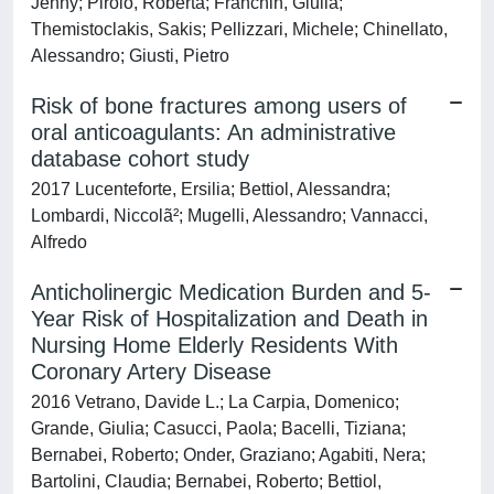
Jenny; Pirolo, Roberta; Franchin, Giulia;
Themistoclakis, Sakis; Pellizzari, Michele; Chinellato,
Alessandro; Giusti, Pietro
Risk of bone fractures among users of
oral anticoagulants: An administrative
database cohort study
2017 Lucenteforte, Ersilia; Bettiol, Alessandra;
Lombardi, Niccolã²; Mugelli, Alessandro; Vannacci,
Alfredo
Anticholinergic Medication Burden and 5-
Year Risk of Hospitalization and Death in
Nursing Home Elderly Residents With
Coronary Artery Disease
2016 Vetrano, Davide L.; La Carpia, Domenico;
Grande, Giulia; Casucci, Paola; Bacelli, Tiziana;
Bernabei, Roberto; Onder, Graziano; Agabiti, Nera;
Bartolini, Claudia; Bernabei, Roberto; Bettiol,