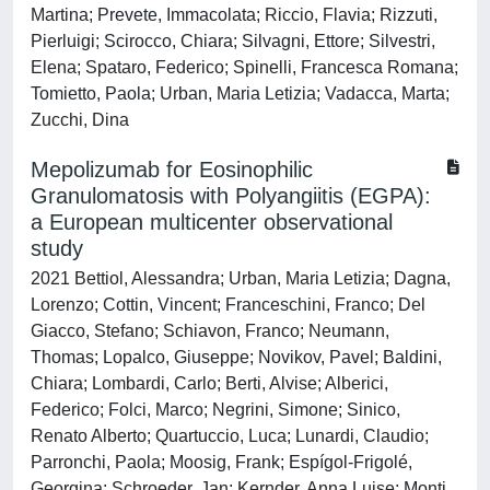
Martina; Prevete, Immacolata; Riccio, Flavia; Rizzuti,
Pierluigi; Scirocco, Chiara; Silvagni, Ettore; Silvestri,
Elena; Spataro, Federico; Spinelli, Francesca Romana;
Tomietto, Paola; Urban, Maria Letizia; Vadacca, Marta;
Zucchi, Dina
Mepolizumab for Eosinophilic
Granulomatosis with Polyangiitis (EGPA):
a European multicenter observational
study
2021 Bettiol, Alessandra; Urban, Maria Letizia; Dagna,
Lorenzo; Cottin, Vincent; Franceschini, Franco; Del
Giacco, Stefano; Schiavon, Franco; Neumann,
Thomas; Lopalco, Giuseppe; Novikov, Pavel; Baldini,
Chiara; Lombardi, Carlo; Berti, Alvise; Alberici,
Federico; Folci, Marco; Negrini, Simone; Sinico,
Renato Alberto; Quartuccio, Luca; Lunardi, Claudio;
Parronchi, Paola; Moosig, Frank; Espígol-Frigolé,
Georgina; Schroeder, Jan; Kernder, Anna Luise; Monti,