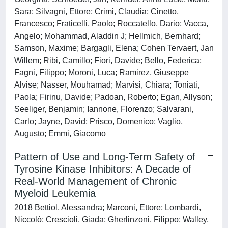
Sara; Silvagni, Ettore; Crimi, Claudia; Cinetto,
Francesco; Fraticelli, Paolo; Roccatello, Dario; Vacca,
Angelo; Mohammad, Aladdin J; Hellmich, Bernhard;
Samson, Maxime; Bargagli, Elena; Cohen Tervaert, Jan
Willem; Ribi, Camillo; Fiori, Davide; Bello, Federica;
Fagni, Filippo; Moroni, Luca; Ramirez, Giuseppe
Alvise; Nasser, Mouhamad; Marvisi, Chiara; Toniati,
Paola; Firinu, Davide; Padoan, Roberto; Egan, Allyson;
Seeliger, Benjamin; Iannone, Florenzo; Salvarani,
Carlo; Jayne, David; Prisco, Domenico; Vaglio,
Augusto; Emmi, Giacomo
Pattern of Use and Long-Term Safety of
Tyrosine Kinase Inhibitors: A Decade of
Real-World Management of Chronic
Myeloid Leukemia
2018 Bettiol, Alessandra; Marconi, Ettore; Lombardi,
Niccolò; Crescioli, Giada; Gherlinzoni, Filippo; Walley,