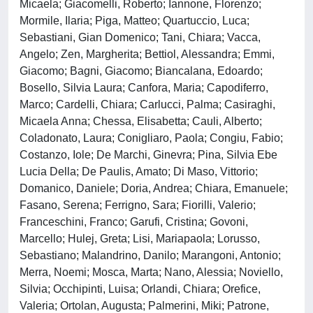
Micaela; Giacomelli, Roberto; Iannone, Florenzo;
Mormile, Ilaria; Piga, Matteo; Quartuccio, Luca;
Sebastiani, Gian Domenico; Tani, Chiara; Vacca,
Angelo; Zen, Margherita; Bettiol, Alessandra; Emmi,
Giacomo; Bagni, Giacomo; Biancalana, Edoardo;
Bosello, Silvia Laura; Canfora, Maria; Capodiferro,
Marco; Cardelli, Chiara; Carlucci, Palma; Casiraghi,
Micaela Anna; Chessa, Elisabetta; Cauli, Alberto;
Coladonato, Laura; Conigliaro, Paola; Congiu, Fabio;
Costanzo, Iole; De Marchi, Ginevra; Pina, Silvia Ebe
Lucia Della; De Paulis, Amato; Di Maso, Vittorio;
Domanico, Daniele; Doria, Andrea; Chiara, Emanuele;
Fasano, Serena; Ferrigno, Sara; Fiorilli, Valerio;
Franceschini, Franco; Garufi, Cristina; Govoni,
Marcello; Hulej, Greta; Lisi, Mariapaola; Lorusso,
Sebastiano; Malandrino, Danilo; Marangoni, Antonio;
Merra, Noemi; Mosca, Marta; Nano, Alessia; Noviello,
Silvia; Occhipinti, Luisa; Orlandi, Chiara; Orefice,
Valeria; Ortolan, Augusta; Palmerini, Miki; Patrone,