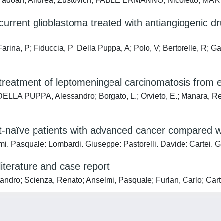
na; Padoan, Andrea; Zustovich, FABLE ERMANNO; Nicoletto, MA
current glioblastoma treated with antiangiogenic dru
, P; Fiduccia, P; Della Puppa, A; Polo, V; Bertorelle, R; Gar
 treatment of leptomeningeal carcinomatosis from 
 PUPPA, Alessandro; Borgato, L.; Orvieto, E.; Manara, Renzo;
nt-naïve patients with advanced cancer compared wit
Pasquale; Lombardi, Giuseppe; Pastorelli, Davide; Cartei, 
literature and case report
o; Scienza, Renato; Anselmi, Pasquale; Furlan, Carlo; Cart