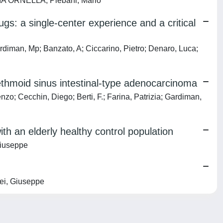
RIA ORNELLA; Plebani, Mario
gs: a single-center experience and a critical
diman, Mp; Banzato, A; Ciccarino, Pietro; Denaro, Luca;
ethmoid sinus intestinal-type adenocarcinoma
 Cecchin, Diego; Berti, F.; Farina, Patrizia; Gardiman,
h an elderly healthy control population
Giuseppe
ei, Giuseppe