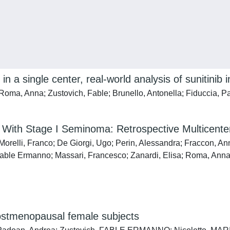
 a single center, real-world analysis of sunitinib i
ma, Anna; Zustovich, Fable; Brunello, Antonella; Fiduccia, Pas
s With Stage I Seminoma: Retrospective Multicente
orelli, Franco; De Giorgi, Ugo; Perin, Alessandra; Fraccon, An
ble Ermanno; Massari, Francesco; Zanardi, Elisa; Roma, Anna; Za
ostmenopausal female subjects