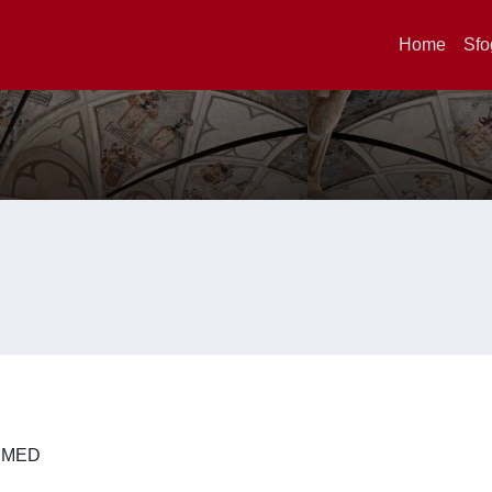
Home
Sfo
 DIMED