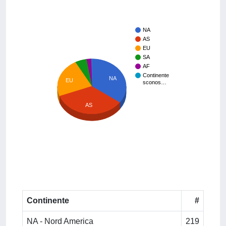
NA
AS
EU
SA
AF
Continente
NA
EU
sconos…
AS
Continente
#
NA - Nord America
219