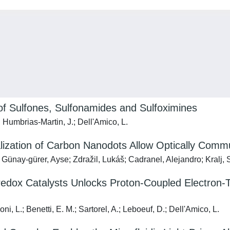
 of Sulfones, Sulfonamides and Sulfoximines
 Humbrias-Martin, J.; Dell'Amico, L.
nalization of Carbon Nanodots Allow Optically Comm
Günay‐gürer, Ayse; Zdražil, Lukáš; Cadranel, Alejandro; Kralj, S
edox Catalysts Unlocks Proton-Coupled Electron-T
ni, L.; Benetti, E. M.; Sartorel, A.; Leboeuf, D.; Dell'Amico, L.