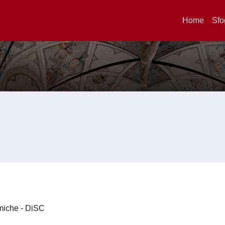
Home
Sfo
imiche - DiSC