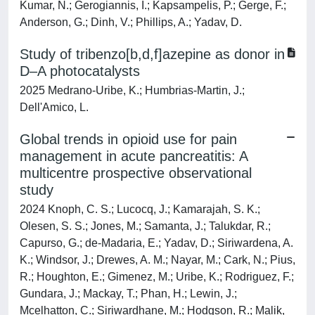
Kumar, N.; Gerogiannis, I.; Kapsampelis, P.; Gerge, F.;
Anderson, G.; Dinh, V.; Phillips, A.; Yadav, D.
Study of tribenzo[b,d,f]azepine as donor in
D–A photocatalysts
2025 Medrano-Uribe, K.; Humbrias-Martin, J.;
Dell'Amico, L.
Global trends in opioid use for pain
management in acute pancreatitis: A
multicentre prospective observational
study
2024 Knoph, C. S.; Lucocq, J.; Kamarajah, S. K.;
Olesen, S. S.; Jones, M.; Samanta, J.; Talukdar, R.;
Capurso, G.; de-Madaria, E.; Yadav, D.; Siriwardena, A.
K.; Windsor, J.; Drewes, A. M.; Nayar, M.; Cark, N.; Pius,
R.; Houghton, E.; Gimenez, M.; Uribe, K.; Rodriguez, F.;
Gundara, J.; Mackay, T.; Phan, H.; Lewin, J.;
Mcelhatton, C.; Siriwardhane, M.; Hodgson, R.; Malik,