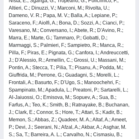
Nista, E.; Sganga, G.; Tropeano, G.; Policlinico, F.;
Altieri, C.; Dinuzzi, V.; Marconi, M.; Rivolta, U.;
Dameno, V. R.; Papa, M. V.; Balla, A.; Lepiane, P.;
Saraceno, F.; Aiolfi, A.; Bona, D.; Sozzi, A.; Cianci, P.;
Varesano, M.; Conversano, I.; Abete, R.; D'Avino, R.;
Marra, E.; Marte, G.; Tammaro, P.; Gobatti, D.;
Marmaggi, S.; Palmieri, F.; Sampietro, R.; Manca, R.;
Pilla, F.; Piras, E.; Pignata, G.; Canfora, I.; Andreuccetti,
J.; D'Alessio, R.; Armellin, C.; Grossi, U.; Massani, M.;
Pontin, A.; Stecca, T.; Pilia, T.; Pisanu, A.; Podda, M.;
Giuffrida, M.; Perrone, G.; Guadagni, S.; Morelli, L.;
Frontali, A.; Basurto, F.; D'Ugo, S.; Manoochehri, F.;
Spampinato, M.; Apadula, L.; Preatoni, P.; Sartarelli, L.;
Al-Jaiuossi, O.; Ernisova, M.; Sopuev, A.; Sua, B.;
Farfus, A.; Teo, K.; Smith, B.; Ratnayake, B.; Buchanan,
J.; Clark, E.; Connor, S.; Hore, T.; Attari, S.; Kadir, B.;
Memon, S.; Abbas, Z.; Quadeer, M. A.; Altaf, A.; Ameet,
P.; Devi, J.; Seerani, N.; Afzal, A.; Akbar, A.; Asghar, M.
S.; Sa, T.; Barreira, A. L.; Carvalho, N.; Cismasiu, B.;