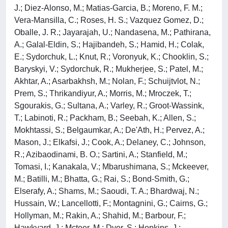
J.; Diez-Alonso, M.; Matias-Garcia, B.; Moreno, F. M.;
Vera-Mansilla, C.; Roses, H. S.; Vazquez Gomez, D.;
Oballe, J. R.; Jayarajah, U.; Nandasena, M.; Pathirana,
A.; Galal-Eldin, S.; Hajibandeh, S.; Hamid, H.; Colak,
E.; Sydorchuk, L.; Knut, R.; Voronyuk, K.; Chooklin, S.;
Baryskyi, V.; Sydorchuk, R.; Mukherjee, S.; Patel, M.;
Akhtar, A.; Asarbakhsh, M.; Nolan, F.; Schuijtvlot, N.;
Prem, S.; Thrikandiyur, A.; Morris, M.; Mroczek, T.;
Sgourakis, G.; Sultana, A.; Varley, R.; Groot-Wassink,
T.; Labinoti, R.; Packham, B.; Seebah, K.; Allen, S.;
Mokhtassi, S.; Belgaumkar, A.; De'Ath, H.; Pervez, A.;
Mason, J.; Elkafsi, J.; Cook, A.; Delaney, C.; Johnson,
R.; Azibaodinami, B. O.; Sartini, A.; Stanfield, M.;
Tomasi, I.; Kanakala, V.; Mbarushimana, S.; Mckeever,
M.; Batilli, M.; Bhatta, G.; Rai, S.; Bond-Smith, G.;
Elserafy, A.; Shams, M.; Saoudi, T. A.; Bhardwaj, N.;
Hussain, W.; Lancellotti, F.; Montagnini, G.; Cairns, G.;
Hollyman, M.; Rakin, A.; Shahid, M.; Barbour, F.;
Hawkyard, J.; Mcteer, M.; Dyer, S.; Hopkins, J.;