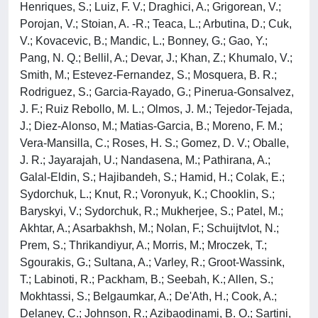
Henriques, S.; Luiz, F. V.; Draghici, A.; Grigorean, V.;
Porojan, V.; Stoian, A. -R.; Teaca, L.; Arbutina, D.; Cuk,
V.; Kovacevic, B.; Mandic, L.; Bonney, G.; Gao, Y.;
Pang, N. Q.; Bellil, A.; Devar, J.; Khan, Z.; Khumalo, V.;
Smith, M.; Estevez-Fernandez, S.; Mosquera, B. R.;
Rodriguez, S.; Garcia-Rayado, G.; Pinerua-Gonsalvez,
J. F.; Ruiz Rebollo, M. L.; Olmos, J. M.; Tejedor-Tejada,
J.; Diez-Alonso, M.; Matias-Garcia, B.; Moreno, F. M.;
Vera-Mansilla, C.; Roses, H. S.; Gomez, D. V.; Oballe,
J. R.; Jayarajah, U.; Nandasena, M.; Pathirana, A.;
Galal-Eldin, S.; Hajibandeh, S.; Hamid, H.; Colak, E.;
Sydorchuk, L.; Knut, R.; Voronyuk, K.; Chooklin, S.;
Baryskyi, V.; Sydorchuk, R.; Mukherjee, S.; Patel, M.;
Akhtar, A.; Asarbakhsh, M.; Nolan, F.; Schuijtvlot, N.;
Prem, S.; Thrikandiyur, A.; Morris, M.; Mroczek, T.;
Sgourakis, G.; Sultana, A.; Varley, R.; Groot-Wassink,
T.; Labinoti, R.; Packham, B.; Seebah, K.; Allen, S.;
Mokhtassi, S.; Belgaumkar, A.; De'Ath, H.; Cook, A.;
Delaney, C.; Johnson, R.; Azibaodinami, B. O.; Sartini,