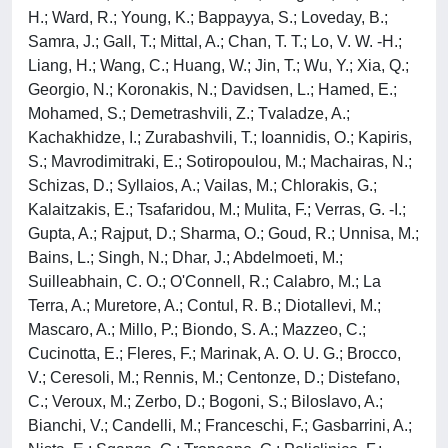
H.; Ward, R.; Young, K.; Bappayya, S.; Loveday, B.;
Samra, J.; Gall, T.; Mittal, A.; Chan, T. T.; Lo, V. W. -H.;
Liang, H.; Wang, C.; Huang, W.; Jin, T.; Wu, Y.; Xia, Q.;
Georgio, N.; Koronakis, N.; Davidsen, L.; Hamed, E.;
Mohamed, S.; Demetrashvili, Z.; Tvaladze, A.;
Kachakhidze, I.; Zurabashvili, T.; Ioannidis, O.; Kapiris,
S.; Mavrodimitraki, E.; Sotiropoulou, M.; Machairas, N.;
Schizas, D.; Syllaios, A.; Vailas, M.; Chlorakis, G.;
Kalaitzakis, E.; Tsafaridou, M.; Mulita, F.; Verras, G. -I.;
Gupta, A.; Rajput, D.; Sharma, O.; Goud, R.; Unnisa, M.;
Bains, L.; Singh, N.; Dhar, J.; Abdelmoeti, M.;
Suilleabhain, C. O.; O'Connell, R.; Calabro, M.; La
Terra, A.; Muretore, A.; Contul, R. B.; Diotallevi, M.;
Mascaro, A.; Millo, P.; Biondo, S. A.; Mazzeo, C.;
Cucinotta, E.; Fleres, F.; Marinak, A. O. U. G.; Brocco,
V.; Ceresoli, M.; Rennis, M.; Centonze, D.; Distefano,
C.; Veroux, M.; Zerbo, D.; Bogoni, S.; Biloslavo, A.;
Bianchi, V.; Candelli, M.; Franceschi, F.; Gasbarrini, A.;