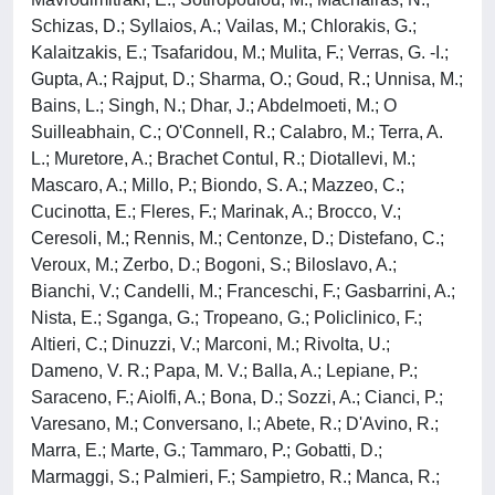
Schizas, D.; Syllaios, A.; Vailas, M.; Chlorakis, G.;
Kalaitzakis, E.; Tsafaridou, M.; Mulita, F.; Verras, G. -I.;
Gupta, A.; Rajput, D.; Sharma, O.; Goud, R.; Unnisa, M.;
Bains, L.; Singh, N.; Dhar, J.; Abdelmoeti, M.; O
Suilleabhain, C.; O'Connell, R.; Calabro, M.; Terra, A.
L.; Muretore, A.; Brachet Contul, R.; Diotallevi, M.;
Mascaro, A.; Millo, P.; Biondo, S. A.; Mazzeo, C.;
Cucinotta, E.; Fleres, F.; Marinak, A.; Brocco, V.;
Ceresoli, M.; Rennis, M.; Centonze, D.; Distefano, C.;
Veroux, M.; Zerbo, D.; Bogoni, S.; Biloslavo, A.;
Bianchi, V.; Candelli, M.; Franceschi, F.; Gasbarrini, A.;
Nista, E.; Sganga, G.; Tropeano, G.; Policlinico, F.;
Altieri, C.; Dinuzzi, V.; Marconi, M.; Rivolta, U.;
Dameno, V. R.; Papa, M. V.; Balla, A.; Lepiane, P.;
Saraceno, F.; Aiolfi, A.; Bona, D.; Sozzi, A.; Cianci, P.;
Varesano, M.; Conversano, I.; Abete, R.; D'Avino, R.;
Marra, E.; Marte, G.; Tammaro, P.; Gobatti, D.;
Marmaggi, S.; Palmieri, F.; Sampietro, R.; Manca, R.;