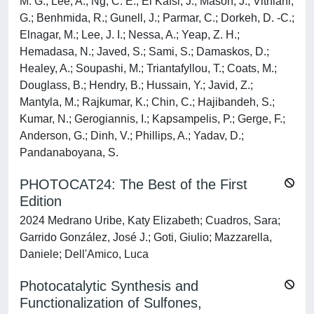
M. G.; Lee, A.; Ng, C. E.; El Kafsi, J.; Mason, J.; Vithlani,
G.; Benhmida, R.; Gunell, J.; Parmar, C.; Dorkeh, D. -C.;
Elnagar, M.; Lee, J. I.; Nessa, A.; Yeap, Z. H.;
Hemadasa, N.; Javed, S.; Sami, S.; Damaskos, D.;
Healey, A.; Soupashi, M.; Triantafyllou, T.; Coats, M.;
Douglass, B.; Hendry, B.; Hussain, Y.; Javid, Z.;
Mantyla, M.; Rajkumar, K.; Chin, C.; Hajibandeh, S.;
Kumar, N.; Gerogiannis, I.; Kapsampelis, P.; Gerge, F.;
Anderson, G.; Dinh, V.; Phillips, A.; Yadav, D.;
Pandanaboyana, S.
PHOTOCAT24: The Best of the First
Edition
2024 Medrano Uribe, Katy Elizabeth; Cuadros, Sara;
Garrido González, José J.; Goti, Giulio; Mazzarella,
Daniele; Dell'Amico, Luca
Photocatalytic Synthesis and
Functionalization of Sulfones,