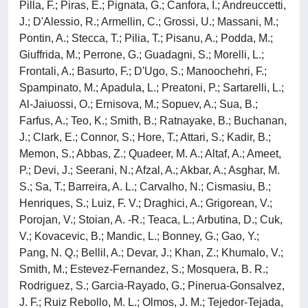
Pilla, F.; Piras, E.; Pignata, G.; Canfora, I.; Andreuccetti,
J.; D'Alessio, R.; Armellin, C.; Grossi, U.; Massani, M.;
Pontin, A.; Stecca, T.; Pilia, T.; Pisanu, A.; Podda, M.;
Giuffrida, M.; Perrone, G.; Guadagni, S.; Morelli, L.;
Frontali, A.; Basurto, F.; D'Ugo, S.; Manoochehri, F.;
Spampinato, M.; Apadula, L.; Preatoni, P.; Sartarelli, L.;
Al-Jaiuossi, O.; Ernisova, M.; Sopuev, A.; Sua, B.;
Farfus, A.; Teo, K.; Smith, B.; Ratnayake, B.; Buchanan,
J.; Clark, E.; Connor, S.; Hore, T.; Attari, S.; Kadir, B.;
Memon, S.; Abbas, Z.; Quadeer, M. A.; Altaf, A.; Ameet,
P.; Devi, J.; Seerani, N.; Afzal, A.; Akbar, A.; Asghar, M.
S.; Sa, T.; Barreira, A. L.; Carvalho, N.; Cismasiu, B.;
Henriques, S.; Luiz, F. V.; Draghici, A.; Grigorean, V.;
Porojan, V.; Stoian, A. -R.; Teaca, L.; Arbutina, D.; Cuk,
V.; Kovacevic, B.; Mandic, L.; Bonney, G.; Gao, Y.;
Pang, N. Q.; Bellil, A.; Devar, J.; Khan, Z.; Khumalo, V.;
Smith, M.; Estevez-Fernandez, S.; Mosquera, B. R.;
Rodriguez, S.; Garcia-Rayado, G.; Pinerua-Gonsalvez,
J. F.; Ruiz Rebollo, M. L.; Olmos, J. M.; Tejedor-Tejada,