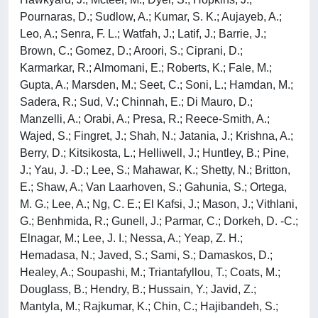
Pournaras, D.; Sudlow, A.; Kumar, S. K.; Aujayeb, A.;
Leo, A.; Senra, F. L.; Watfah, J.; Latif, J.; Barrie, J.;
Brown, C.; Gomez, D.; Aroori, S.; Ciprani, D.;
Karmarkar, R.; Almomani, E.; Roberts, K.; Fale, M.;
Gupta, A.; Marsden, M.; Seet, C.; Soni, L.; Hamdan, M.;
Sadera, R.; Sud, V.; Chinnah, E.; Di Mauro, D.;
Manzelli, A.; Orabi, A.; Presa, R.; Reece-Smith, A.;
Wajed, S.; Fingret, J.; Shah, N.; Jatania, J.; Krishna, A.;
Berry, D.; Kitsikosta, L.; Helliwell, J.; Huntley, B.; Pine,
J.; Yau, J. -D.; Lee, S.; Mahawar, K.; Shetty, N.; Britton,
E.; Shaw, A.; Van Laarhoven, S.; Gahunia, S.; Ortega,
M. G.; Lee, A.; Ng, C. E.; El Kafsi, J.; Mason, J.; Vithlani,
G.; Benhmida, R.; Gunell, J.; Parmar, C.; Dorkeh, D. -C.;
Elnagar, M.; Lee, J. I.; Nessa, A.; Yeap, Z. H.;
Hemadasa, N.; Javed, S.; Sami, S.; Damaskos, D.;
Healey, A.; Soupashi, M.; Triantafyllou, T.; Coats, M.;
Douglass, B.; Hendry, B.; Hussain, Y.; Javid, Z.;
Mantyla, M.; Rajkumar, K.; Chin, C.; Hajibandeh, S.;