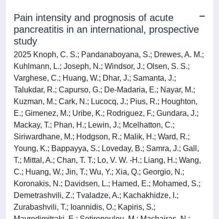
Pain intensity and prognosis of acute
pancreatitis in an international, prospective
study
2025 Knoph, C. S.; Pandanaboyana, S.; Drewes, A. M.;
Kuhlmann, L.; Joseph, N.; Windsor, J.; Olsen, S. S.;
Varghese, C.; Huang, W.; Dhar, J.; Samanta, J.;
Talukdar, R.; Capurso, G.; De-Madaria, E.; Nayar, M.;
Kuzman, M.; Cark, N.; Lucocq, J.; Pius, R.; Houghton,
E.; Gimenez, M.; Uribe, K.; Rodriguez, F.; Gundara, J.;
Mackay, T.; Phan, H.; Lewin, J.; Mcelhatton, C.;
Siriwardhane, M.; Hodgson, R.; Malik, H.; Ward, R.;
Young, K.; Bappayya, S.; Loveday, B.; Samra, J.; Gall,
T.; Mittal, A.; Chan, T. T.; Lo, V. W. -H.; Liang, H.; Wang,
C.; Huang, W.; Jin, T.; Wu, Y.; Xia, Q.; Georgio, N.;
Koronakis, N.; Davidsen, L.; Hamed, E.; Mohamed, S.;
Demetrashvili, Z.; Tvaladze, A.; Kachakhidze, I.;
Zurabashvili, T.; Ioannidis, O.; Kapiris, S.;
Mavrodimitraki, E.; Sotiropoulou, M.; Machairas, N.;