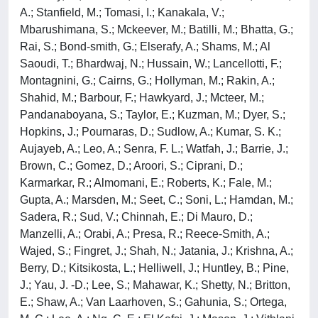
A.; Stanfield, M.; Tomasi, I.; Kanakala, V.;
Mbarushimana, S.; Mckeever, M.; Batilli, M.; Bhatta, G.;
Rai, S.; Bond-smith, G.; Elserafy, A.; Shams, M.; Al
Saoudi, T.; Bhardwaj, N.; Hussain, W.; Lancellotti, F.;
Montagnini, G.; Cairns, G.; Hollyman, M.; Rakin, A.;
Shahid, M.; Barbour, F.; Hawkyard, J.; Mcteer, M.;
Pandanaboyana, S.; Taylor, E.; Kuzman, M.; Dyer, S.;
Hopkins, J.; Pournaras, D.; Sudlow, A.; Kumar, S. K.;
Aujayeb, A.; Leo, A.; Senra, F. L.; Watfah, J.; Barrie, J.;
Brown, C.; Gomez, D.; Aroori, S.; Ciprani, D.;
Karmarkar, R.; Almomani, E.; Roberts, K.; Fale, M.;
Gupta, A.; Marsden, M.; Seet, C.; Soni, L.; Hamdan, M.;
Sadera, R.; Sud, V.; Chinnah, E.; Di Mauro, D.;
Manzelli, A.; Orabi, A.; Presa, R.; Reece-Smith, A.;
Wajed, S.; Fingret, J.; Shah, N.; Jatania, J.; Krishna, A.;
Berry, D.; Kitsikosta, L.; Helliwell, J.; Huntley, B.; Pine,
J.; Yau, J. -D.; Lee, S.; Mahawar, K.; Shetty, N.; Britton,
E.; Shaw, A.; Van Laarhoven, S.; Gahunia, S.; Ortega,