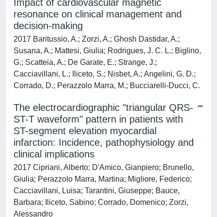
Impact of cardiovascular magnetic
resonance on clinical management and
decision-making
2017 Baritussio, A.; Zorzi, A.; Ghosh Dastidar, A.;
Susana, A.; Mattesi, Giulia; Rodrigues, J. C. L.; Biglino,
G.; Scatteia, A.; De Garate, E.; Strange, J.;
Cacciavillani, L.; Iliceto, S.; Nisbet, A.; Angelini, G. D.;
Corrado, D.; Perazzolo Marra, M.; Bucciarelli-Ducci, C.
The electrocardiographic "triangular QRS-
ST-T waveform" pattern in patients with
ST-segment elevation myocardial
infarction: Incidence, pathophysiology and
clinical implications
2017 Cipriani, Alberto; D'Amico, Gianpiero; Brunello,
Giulia; Perazzolo Marra, Martina; Migliore, Federico;
Cacciavillani, Luisa; Tarantini, Giuseppe; Bauce,
Barbara; Iliceto, Sabino; Corrado, Domenico; Zorzi,
Alessandro