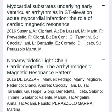
Myocardial substrates underlying early
ventricular arrhythmias in ST-elevation
acute myocardial infarction: the role of
cardiac magnetic resonance
2016 Susana, A.; Cipriani, A.; De Lazzari, M.; Marin, F.;
Prevedello, F.; Giorgi, B.; De Conti, G.; Tarantini, G.;
Cacciavillani, L.; Bertaglia, E.; Corrado, D.; Iliceto, S.;
Perazzolo Marra, M.
Nonamyloidotic Light Chain
Cardiomyopathy: The Arrhythmogenic
Magnetic Resonance Pattern
2016 DE LAZZARI, Manuel; Fedrigo, Marny; Migliore,
Federico; Cianci, Andrea; Cacciavillani, Luisa;
Tarantini, Giuseppe; Giorgi, Benedetta; Iliceto, Sabino;
Thiene, Gaetano; Valente, Marialuisa; Angelini,
Annalisa; Adami, Fausto; PERAZZOLO MARRA,
Martina