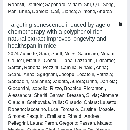
Robesti, Daniele; Saponaro, Miriam; Shi, Qiu; Song,
Pan; Brina, Daniela; Calì, Bianca; Alimonti, Andrea
Targeting senescence induced by age or
chemotherapy with a polyphenol-rich
natural extract improves longevity and
healthspan in mice
2024 Zumerle, Sara; Sarill, Miles; Saponaro, Miriam;
Colucci, Manuel; Contu, Liliana; Lazzarini, Edoardo;
Sartori, Roberta; Pezzini, Camilla; Rinaldi, Anna;
Scanu, Anna; Sgrignani, Jacopo; Locatelli, Patrizia;
Sabbadin, Marianna; Valdata, Aurora; Brina, Daniela;
Giacomini, Isabella; Rizzo, Beatrice; Pierantoni,
Alessandra; Sharifi, Saman; Bressan, Silvia; Altomare,
Claudia; Goshovska, Yulia; Giraudo, Chiara; Luisetto,
Roberto; Iaccarino, Luca; Torcasio, Cristina; Mosole,
Simone; Pasquini, Emiliano; Rinaldi, Andrea;
Pellegrini, Laura; Peron, Gregorio; Fassan, Matteo;