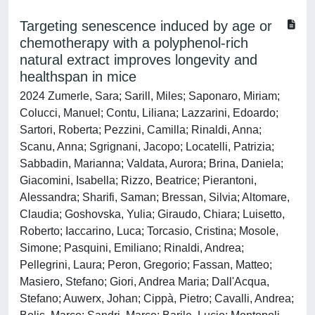
Targeting senescence induced by age or
chemotherapy with a polyphenol-rich
natural extract improves longevity and
healthspan in mice
2024 Zumerle, Sara; Sarill, Miles; Saponaro, Miriam;
Colucci, Manuel; Contu, Liliana; Lazzarini, Edoardo;
Sartori, Roberta; Pezzini, Camilla; Rinaldi, Anna;
Scanu, Anna; Sgrignani, Jacopo; Locatelli, Patrizia;
Sabbadin, Marianna; Valdata, Aurora; Brina, Daniela;
Giacomini, Isabella; Rizzo, Beatrice; Pierantoni,
Alessandra; Sharifi, Saman; Bressan, Silvia; Altomare,
Claudia; Goshovska, Yulia; Giraudo, Chiara; Luisetto,
Roberto; Iaccarino, Luca; Torcasio, Cristina; Mosole,
Simone; Pasquini, Emiliano; Rinaldi, Andrea;
Pellegrini, Laura; Peron, Gregorio; Fassan, Matteo;
Masiero, Stefano; Giori, Andrea Maria; Dall'Acqua,
Stefano; Auwerx, Johan; Cippà, Pietro; Cavalli, Andrea;