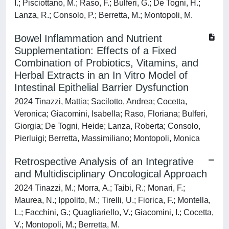
I.; Pisciottano, M.; Raso, F.; Bulferi, G.; De Togni, H.;
Lanza, R.; Consolo, P.; Berretta, M.; Montopoli, M.
Bowel Inflammation and Nutrient
Supplementation: Effects of a Fixed
Combination of Probiotics, Vitamins, and
Herbal Extracts in an In Vitro Model of
Intestinal Epithelial Barrier Dysfunction
2024 Tinazzi, Mattia; Sacilotto, Andrea; Cocetta,
Veronica; Giacomini, Isabella; Raso, Floriana; Bulferi,
Giorgia; De Togni, Heide; Lanza, Roberta; Consolo,
Pierluigi; Berretta, Massimiliano; Montopoli, Monica
Retrospective Analysis of an Integrative
and Multidisciplinary Oncological Approach
2024 Tinazzi, M.; Morra, A.; Taibi, R.; Monari, F.;
Maurea, N.; Ippolito, M.; Tirelli, U.; Fiorica, F.; Montella,
L.; Facchini, G.; Quagliariello, V.; Giacomini, I.; Cocetta,
V.; Montopoli, M.; Berretta, M.