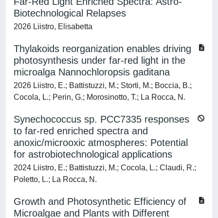
Far-Red Light Enriched Spectra: Astro-
Biotechnological Relapses
2026 Liistro, Elisabetta
Thylakoids reorganization enables driving
photosynthesis under far-red light in the
microalga Nannochloropsis gaditana
2026 Liistro, E.; Battistuzzi, M.; Storti, M.; Boccia, B.;
Cocola, L.; Perin, G.; Morosinotto, T.; La Rocca, N.
Synechococcus sp. PCC7335 responses
to far-red enriched spectra and
anoxic/microoxic atmospheres: Potential
for astrobiotechnological applications
2024 Liistro, E.; Battistuzzi, M.; Cocola, L.; Claudi, R.;
Poletto, L.; La Rocca, N.
Growth and Photosynthetic Efficiency of
Microalgae and Plants with Different