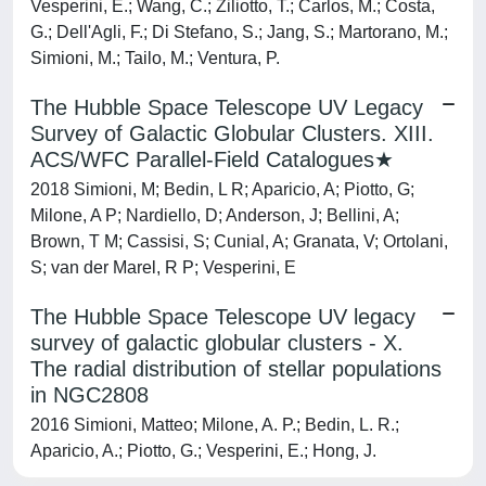
Vesperini, E.; Wang, C.; Ziliotto, T.; Carlos, M.; Costa,
G.; Dell'Agli, F.; Di Stefano, S.; Jang, S.; Martorano, M.;
Simioni, M.; Tailo, M.; Ventura, P.
The Hubble Space Telescope UV Legacy
Survey of Galactic Globular Clusters. XIII.
ACS/WFC Parallel-Field Catalogues★
2018 Simioni, M; Bedin, L R; Aparicio, A; Piotto, G;
Milone, A P; Nardiello, D; Anderson, J; Bellini, A;
Brown, T M; Cassisi, S; Cunial, A; Granata, V; Ortolani,
S; van der Marel, R P; Vesperini, E
The Hubble Space Telescope UV legacy
survey of galactic globular clusters - X.
The radial distribution of stellar populations
in NGC2808
2016 Simioni, Matteo; Milone, A. P.; Bedin, L. R.;
Aparicio, A.; Piotto, G.; Vesperini, E.; Hong, J.