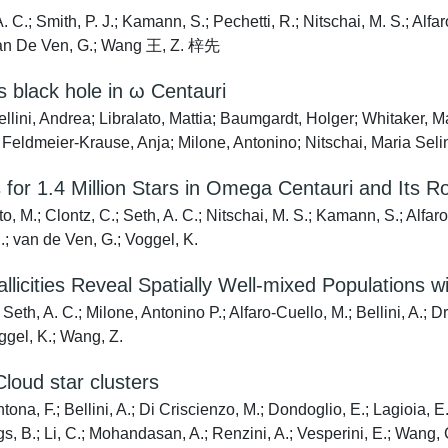
C.; Smith, P. J.; Kamann, S.; Pechetti, R.; Nitschai, M. S.; Alfa
; Van De Ven, G.; Wang 王, Z. 梓先
 black hole in ω Centauri
llini, Andrea; Libralato, Mattia; Baumgardt, Holger; Whitaker, 
 Feldmeier-Krause, Anja; Milone, Antonino; Nitschai, Maria Sel
r 1.4 Million Stars in Omega Centauri and Its Rot
o, M.; Clontz, C.; Seth, A. C.; Nitschai, M. S.; Kamann, S.; Alfar
R.; van de Ven, G.; Voggel, K.
cities Reveal Spatially Well-mixed Populations wit
eth, A. C.; Milone, Antonino P.; Alfaro-Cuello, M.; Bellini, A.; D
ggel, K.; Wang, Z.
loud star clusters
na, F.; Bellini, A.; Di Criscienzo, M.; Dondoglio, E.; Lagioia, E.
gs, B.; Li, C.; Mohandasan, A.; Renzini, A.; Vesperini, E.; Wang, C.;