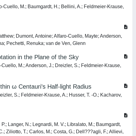
ro-Cuello, M.; Baumgardt, H.; Bellini, A.; Feldmeier-Krause,
Matthew; Dumont, Antoine; Alfaro-Cuello, Mayte; Anderson,
ina; Pechetti, Renuka; van de Ven, Glenn
ation in the Plane of the Sky
o-Cuello, M.; Anderson, J.; Dreizler, S.; Feldmeier-Krause,
hin ω Centauri’s Half-light Radius
reizler, S.; Feldmeier-Krause, A.; Husser, T. -O.; Kacharov,
 P.; Langer, N.; Legnardi, M. V.; Libralato, M.; Baumgardt,
 Ziliotto, T.; Carlos, M.; Costa, G.; Dell???agli, F.; Allievi,