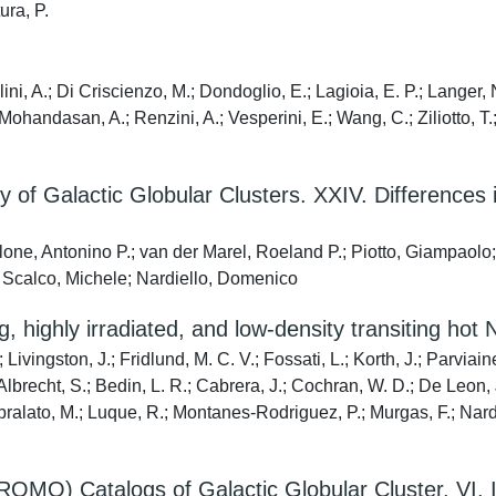
ura, P.
ini, A.; Di Criscienzo, M.; Dondoglio, E.; Lagioia, E. P.; Langer, 
 Mohandasan, A.; Renzini, A.; Vesperini, E.; Wang, C.; Ziliotto, T.;
 Galactic Globular Clusters. XXIV. Differences in 
Milone, Antonino P.; van der Marel, Roeland P.; Piotto, Giampaolo
; Scalco, Michele; Nardiello, Domenico
, highly irradiated, and low-density transiting hot
ivingston, J.; Fridlund, M. C. V.; Fossati, L.; Korth, J.; Parviain
 Albrecht, S.; Bedin, L. R.; Cabrera, J.; Cochran, W. D.; De Leon, J
ralato, M.; Luque, R.; Montanes-Rodriguez, P.; Murgas, F.; Nardiel
MO) Catalogs of Galactic Globular Cluster. VI. 