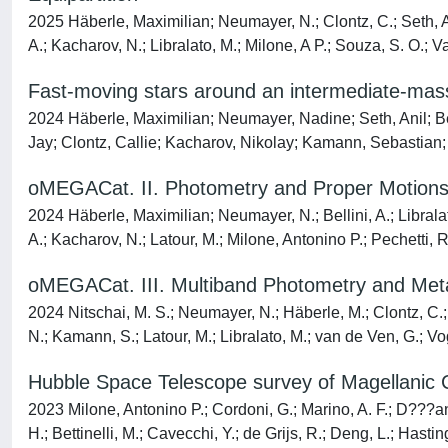
2025 Häberle, Maximilian; Neumayer, N.; Clontz, C.; Seth, A. 
A.; Kacharov, N.; Libralato, M.; Milone, A P.; Souza, S. O.
Fast-moving stars around an intermediate-mass
2024 Häberle, Maximilian; Neumayer, Nadine; Seth, Anil; Be
Jay; Clontz, Callie; Kacharov, Nikolay; Kamann, Sebastian;
oMEGACat. II. Photometry and Proper Motions fo
2024 Häberle, Maximilian; Neumayer, N.; Bellini, A.; Libralat
A.; Kacharov, N.; Latour, M.; Milone, Antonino P.; Pechetti, 
oMEGACat. III. Multiband Photometry and Metalli
2024 Nitschai, M. S.; Neumayer, N.; Häberle, M.; Clontz, C.; S
N.; Kamann, S.; Latour, M.; Libralato, M.; van de Ven, G.; Vo
Hubble Space Telescope survey of Magellanic C
2023 Milone, Antonino P.; Cordoni, G.; Marino, A. F.; D???anto
H.; Bettinelli, M.; Cavecchi, Y.; de Grijs, R.; Deng, L.; Hastin