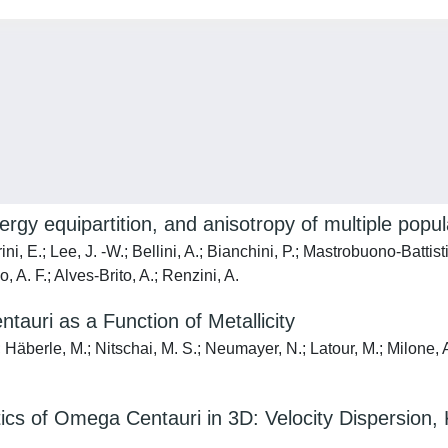
gy equipartition, and anisotropy of multiple popul
rini, E.; Lee, J. -W.; Bellini, A.; Bianchini, P.; Mastrobuono-Battisti
, A. F.; Alves-Brito, A.; Renzini, A.
uri as a Function of Metallicity
äberle, M.; Nitschai, M. S.; Neumayer, N.; Latour, M.; Milone, A
ics of Omega Centauri in 3D: Velocity Dispersion,