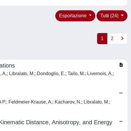
Esportazione
Tutti (24)
1
2
ations
, A.; Libralato, M.; Dondoglio, E.; Tailo, M.; Livernois, A.;
 P.; Feldmeier-Krause, A.; Kacharov, N.; Libralato, M.;
 Kinematic Distance, Anisotropy, and Energy