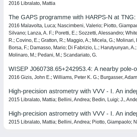
2016 Libralato, Mattia
The GAPS programme with HARPS-N at TNG: XI. 
2016 Malavolta, Luca; Nascimbeni, Valerio; Piotto, Giampaol
Silvano; Lanza, A. F.; Poretti, E.; Sozzetti, Alessandro; Whi
R.; Covino, E.; Gratton, R.; Maggio, A.; Micela, G.; Molinari
Borsa, F.; Damasso, Mario; Di Fabrizio, L.; Harutyunyan, A.;
Molinaro, M.; Pedani, M.; Scandariato, G.
WISEP J060738.65+242953.4: A nearby pole-on
2016 Gizis, John E.; Williams, Peter K. G.; Burgasser, Adam 
High-precision astrometry with VVV - I. An in
2015 Libralato, Mattia; Bellini, Andrea; Bedin, Luigi; J., And
High-precision astrometry with VVV - I. An in
2015 Libralato, Mattia; Bellini, Andrea; Piotto, Giampaolo;