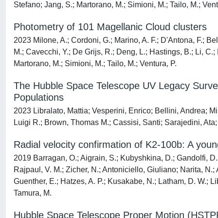
Stefano; Jang, S.; Martorano, M.; Simioni, M.; Tailo, M.; Vent
Photometry of 101 Magellanic Cloud clusters
2023 Milone, A.; Cordoni, G.; Marino, A. F.; D'Antona, F.; Bell
M.; Cavecchi, Y.; De Grijs, R.; Deng, L.; Hastings, B.; Li, C.;
Martorano, M.; Simioni, M.; Tailo, M.; Ventura, P.
The Hubble Space Telescope UV Legacy Survey of
Populations
2023 Libralato, Mattia; Vesperini, Enrico; Bellini, Andrea; 
Luigi R.; Brown, Thomas M.; Cassisi, Santi; Sarajedini, Ata
Radial velocity confirmation of K2-100b: A young
2019 Barragan, O.; Aigrain, S.; Kubyshkina, D.; Gandolfi, D.; L
Rajpaul, V. M.; Zicher, N.; Antoniciello, Giuliano; Narita, N.;
Guenther, E.; Hatzes, A. P.; Kusakabe, N.; Latham, D. W.; Lib
Tamura, M.
Hubble Space Telescope Proper Motion (HSTPRO