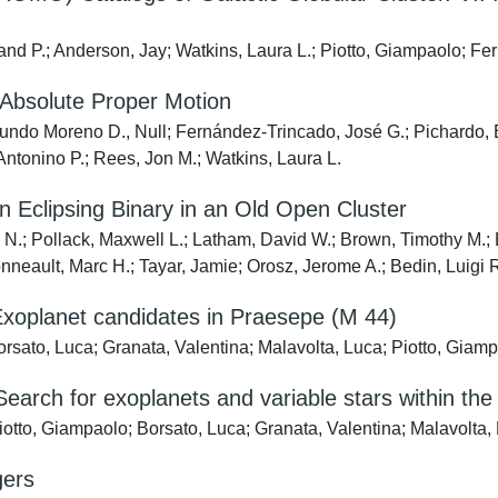
land P.; Anderson, Jay; Watkins, Laura L.; Piotto, Giampaolo; Fe
Absolute Proper Motion
dmundo Moreno D., Null; Fernández-Trincado, José G.; Pichardo, 
Antonino P.; Rees, Jon M.; Watkins, Laura L.
n Eclipsing Binary in an Old Open Cluster
 N.; Pollack, Maxwell L.; Latham, David W.; Brown, Timothy M.;
neault, Marc H.; Tayar, Jamie; Orosz, Jerome A.; Bedin, Luigi R
Exoplanet candidates in Praesepe (M 44)
Borsato, Luca; Granata, Valentina; Malavolta, Luca; Piotto, Gia
Search for exoplanets and variable stars within t
Piotto, Giampaolo; Borsato, Luca; Granata, Valentina; Malavolta
gers