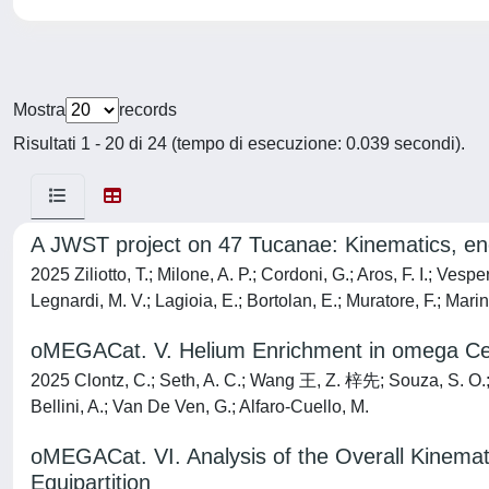
Mostra
records
Risultati 1 - 20 di 24 (tempo di esecuzione: 0.039 secondi).
A JWST project on 47 Tucanae: Kinematics, ener
2025 Ziliotto, T.; Milone, A. P.; Cordoni, G.; Aros, F. I.; Vespe
Legnardi, M. V.; Lagioia, E.; Bortolan, E.; Muratore, F.; Marino
oMEGACat. V. Helium Enrichment in omega Centa
2025 Clontz, C.; Seth, A. C.; Wang 王, Z. 梓先; Souza, S. O.; H
Bellini, A.; Van De Ven, G.; Alfaro-Cuello, M.
oMEGACat. VI. Analysis of the Overall Kinemat
Equipartition