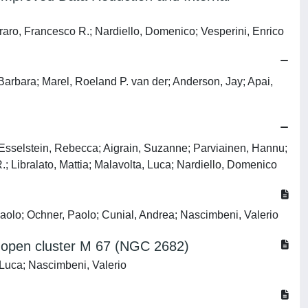
rraro, Francesco R.; Nardiello, Domenico; Vesperini, Enrico
Barbara; Marel, Roeland P. van der; Anderson, Jay; Apai,
 Esselstein, Rebecca; Aigrain, Suzanne; Parviainen, Hannu;
.; Libralato, Mattia; Malavolta, Luca; Nardiello, Domenico
mpaolo; Ochner, Paolo; Cunial, Andrea; Nascimbeni, Valerio
he open cluster M 67 (NGC 2682)
, Luca; Nascimbeni, Valerio