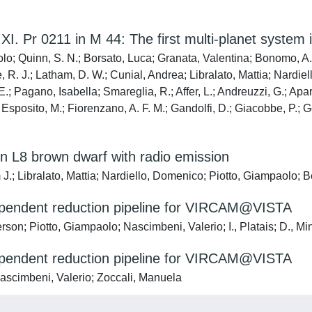
Pr 0211 in M 44: The first multi-planet system i
o; Quinn, S. N.; Borsato, Luca; Granata, Valentina; Bonomo, A. 
te, R. J.; Latham, D. W.; Cunial, Andrea; Libralato, Mattia; Nardi
, E.; Pagano, Isabella; Smareglia, R.; Affer, L.; Andreuzzi, G.; 
 Esposito, M.; Fiorenzano, A. F. M.; Gandolfi, D.; Giacobbe, P.; 
 L8 brown dwarf with radio emission
J.; Libralato, Mattia; Nardiello, Domenico; Piotto, Giampaolo; B
dependent reduction pipeline for VIRCAM@VISTA
erson; Piotto, Giampaolo; Nascimbeni, Valerio; I., Platais; D., Mi
dependent reduction pipeline for VIRCAM@VISTA
 Nascimbeni, Valerio; Zoccali, Manuela