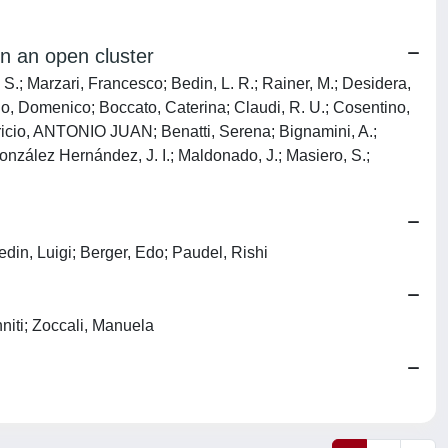
n an open cluster
S.; Marzari, Francesco; Bedin, L. R.; Rainer, M.; Desidera,
ello, Domenico; Boccato, Caterina; Claudi, R. U.; Cosentino,
Aparicio, ANTONIO JUAN; Benatti, Serena; Bignamini, A.;
González Hernández, J. I.; Maldonado, J.; Masiero, S.;
edin, Luigi; Berger, Edo; Paudel, Rishi
nniti; Zoccali, Manuela