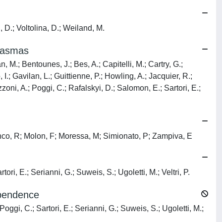
, D.; Voltolina, D.; Weiland, M.
plasmas
n, M.; Bentounes, J.; Bes, A.; Capitelli, M.; Cartry, G.;
I.; Gavilan, L.; Guittienne, P.; Howling, A.; Jacquier, R.;
zzoni, A.; Poggi, C.; Rafalskyi, D.; Salomon, E.; Sartori, E.;
anco, R; Molon, F; Moressa, M; Simionato, P; Zampiva, E
ri, E.; Serianni, G.; Suweis, S.; Ugoletti, M.; Veltri, P.
ependence
Poggi, C.; Sartori, E.; Serianni, G.; Suweis, S.; Ugoletti, M.;