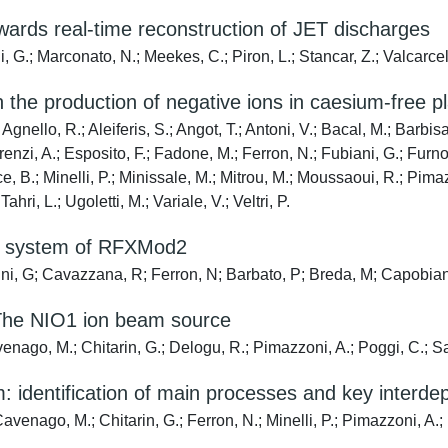
ards real-time reconstruction of JET discharges
, G.; Marconato, N.; Meekes, C.; Piron, L.; Stancar, Z.; Valcarcel
n the production of negative ions in caesium-free 
gnello, R.; Aleiferis, S.; Angot, T.; Antoni, V.; Bacal, M.; Barbisa
nzi, A.; Esposito, F.; Fadone, M.; Ferron, N.; Fubiani, G.; Furno, 
ce, B.; Minelli, P.; Minissale, M.; Mitrou, M.; Moussaoui, R.; Pima
ri, L.; Ugoletti, M.; Variale, V.; Veltri, P.
ion system of RFXMod2
rtini, G; Cavazzana, R; Ferron, N; Barbato, P; Breda, M; Capobi
: The NIO1 ion beam source
enago, M.; Chitarin, G.; Delogu, R.; Pimazzoni, A.; Poggi, C.; Sarto
 identification of main processes and key interd
avenago, M.; Chitarin, G.; Ferron, N.; Minelli, P.; Pimazzoni, A.; 