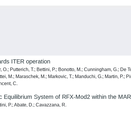
wards ITER operation
r, O.; Putterich, T.; Bettini, P.; Bonotto, M.; Cunningham, G.; De
ttei, M.; Maraschek, M.; Markovic, T.; Manduchi, G.; Martin, P.; Pi
ncent, C.
ic Equilibrium System of RFX-Mod2 within the M
tini, P.; Abate, D.; Cavazzana, R.