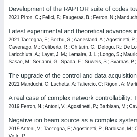
Development of the RAPTOR suite of codes tow
2021 Piron, C.; Felici, F.; Faugeras, B.; Ferron, N.; Manduchi
Latest experimental and theoretical advances i
2021 Taccogna, F.; Bechu, S.; Aanesland, A.; Agostinetti, P.; A
Cavenago, M.; Celiberto, R.; Chitarin, G.; Delogu, R.; De Lore
Laricchiuta, A.; Layet, J. M.; Lemaire, J. L.; Longo, S.; Mauri
Sasao, M.; Serianni, G.; Spada, E.; Suweis, S.; Svarnas, P.; Tah
The upgrade of the control and data acquisit
2021 Manduchi, G; Luchetta, A; Taliercio, C; Rigoni, A; Ma
A real case of complex network controllability
2019 Ferron, N.; Antoni, V.; Agostinetti, P.; Barbisan, M.; Cav
Negative ion beam source as a complex system:
2019 Antoni, V.; Taccogna, F.; Agostinetti, P.; Barbisan, M.; C
Veltri, P.