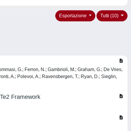
Esportazione
Tutti (10)
 Tommasi, G.; Ferron, N.; Gambrioli, M.; Graham, G.; De Vries,
ronti, A.; Polevoi, A.; Ravensbergen, T.; Ryan, D.; Sieglin,
ARTe2 Framework