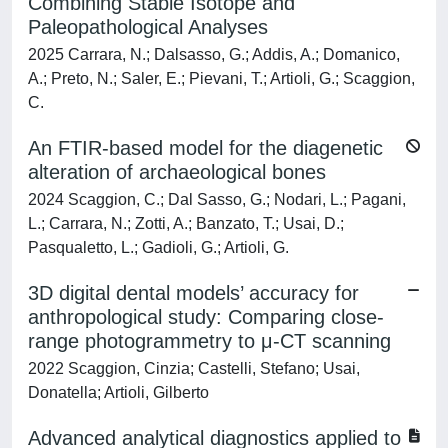
Combining Stable Isotope and
Paleopathological Analyses
2025 Carrara, N.; Dalsasso, G.; Addis, A.; Domanico,
A.; Preto, N.; Saler, E.; Pievani, T.; Artioli, G.; Scaggion,
C.
An FTIR-based model for the diagenetic
alteration of archaeological bones
2024 Scaggion, C.; Dal Sasso, G.; Nodari, L.; Pagani,
L.; Carrara, N.; Zotti, A.; Banzato, T.; Usai, D.;
Pasqualetto, L.; Gadioli, G.; Artioli, G.
3D digital dental models’ accuracy for
anthropological study: Comparing close-
range photogrammetry to μ-CT scanning
2022 Scaggion, Cinzia; Castelli, Stefano; Usai,
Donatella; Artioli, Gilberto
Advanced analytical diagnostics applied to