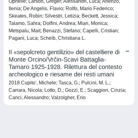
Ophélie; Larson, Greger; Alessandri, Luca; Arienzo,
Ilenia; De Angelis, Flavio; Rolfo, Mario Federico;
Skeates, Robin; Silvestri, Letizia; Beckett, Jessica;
Talamo, Sahra; Dolfini, Andrea; Miari, Monica;
Metspalu, Mait; Benazzi, Stefano; Capelli, Cristian;
Pagani, Luca; Scheib, Christiana L.
Il «sepolcreto gentilizio» del castelliere di
Monte Orcino/Vrčin-Scavi Battaglia-
Tamaro 1925-1928. Rilettura del contesto
archeologico e riesame dei resti umani
2018 Cupito', Michele; Tasca, G.; Pulcini, M. L.;
Carrara, Nicola; Lotto, D.; Gozzi, E.; Scaggion, Cinzia;
Canci, Alessandro; Valzolgher, Erio