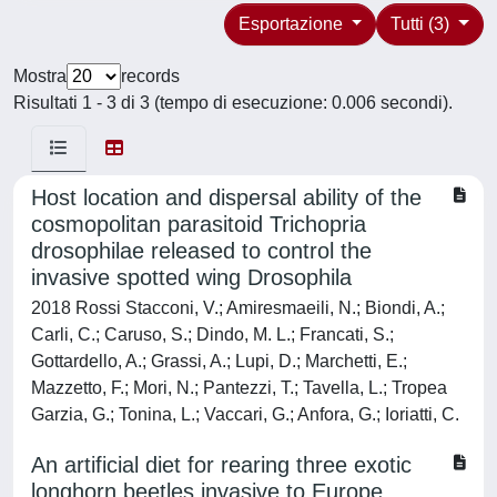
Esportazione
Tutti (3)
Mostra
records
Risultati 1 - 3 di 3 (tempo di esecuzione: 0.006 secondi).
Host location and dispersal ability of the
cosmopolitan parasitoid Trichopria
drosophilae released to control the
invasive spotted wing Drosophila
2018 Rossi Stacconi, V.; Amiresmaeili, N.; Biondi, A.;
Carli, C.; Caruso, S.; Dindo, M. L.; Francati, S.;
Gottardello, A.; Grassi, A.; Lupi, D.; Marchetti, E.;
Mazzetto, F.; Mori, N.; Pantezzi, T.; Tavella, L.; Tropea
Garzia, G.; Tonina, L.; Vaccari, G.; Anfora, G.; Ioriatti, C.
An artificial diet for rearing three exotic
longhorn beetles invasive to Europe