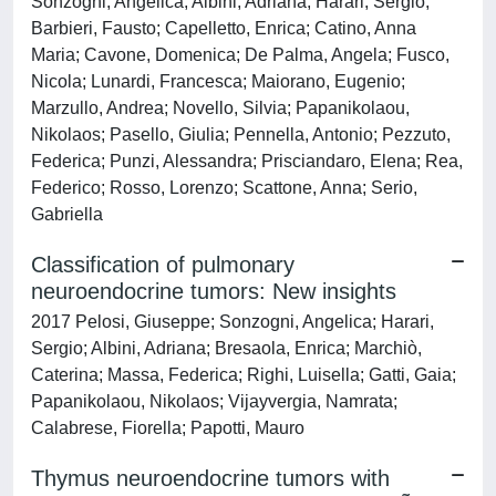
Sonzogni, Angelica; Albini, Adriana; Harari, Sergio;
Barbieri, Fausto; Capelletto, Enrica; Catino, Anna
Maria; Cavone, Domenica; De Palma, Angela; Fusco,
Nicola; Lunardi, Francesca; Maiorano, Eugenio;
Marzullo, Andrea; Novello, Silvia; Papanikolaou,
Nikolaos; Pasello, Giulia; Pennella, Antonio; Pezzuto,
Federica; Punzi, Alessandra; Prisciandaro, Elena; Rea,
Federico; Rosso, Lorenzo; Scattone, Anna; Serio,
Gabriella
Classification of pulmonary
neuroendocrine tumors: New insights
2017 Pelosi, Giuseppe; Sonzogni, Angelica; Harari,
Sergio; Albini, Adriana; Bresaola, Enrica; Marchiò,
Caterina; Massa, Federica; Righi, Luisella; Gatti, Gaia;
Papanikolaou, Nikolaos; Vijayvergia, Namrata;
Calabrese, Fiorella; Papotti, Mauro
Thymus neuroendocrine tumors with