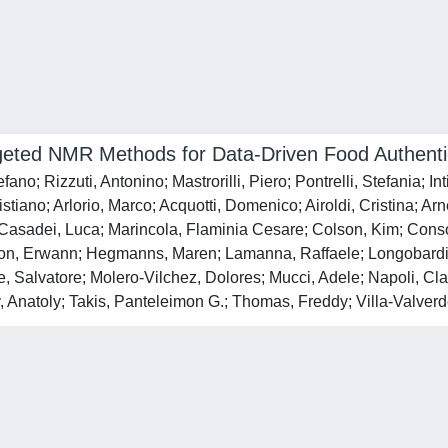
argeted NMR Methods for Data-Driven Food Authent
no; Rizzuti, Antonino; Mastrorilli, Piero; Pontrelli, Stefania; In
istiano; Arlorio, Marco; Acquotti, Domenico; Airoldi, Cristina; A
; Casadei, Luca; Marincola, Flaminia Cesare; Colson, Kim; Cons
 Hamon, Erwann; Hegmanns, Maren; Lamanna, Raffaele; Longobar
 Salvatore; Molero-Vilchez, Dolores; Mucci, Adele; Napoli, Cla
 Anatoly; Takis, Panteleimon G.; Thomas, Freddy; Villa-Valverde