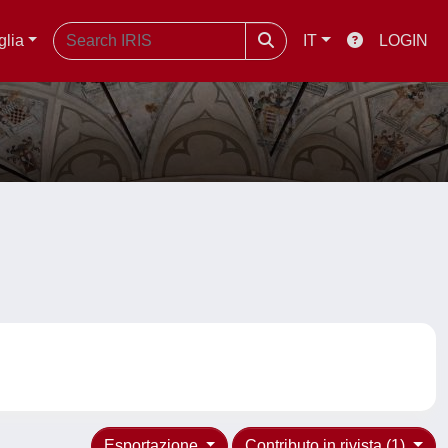
glia
IT
LOGIN
Esportazione
Contributo in rivista (1)