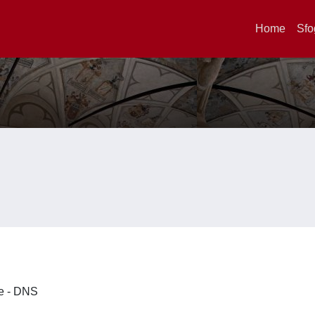
Home
Sfo
ze - DNS