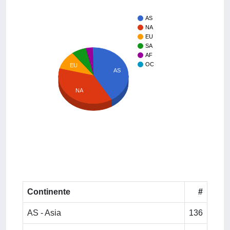
AS
NA
EU
SA
AF
OC
EU
AS
NA
Continente
#
AS - Asia
136