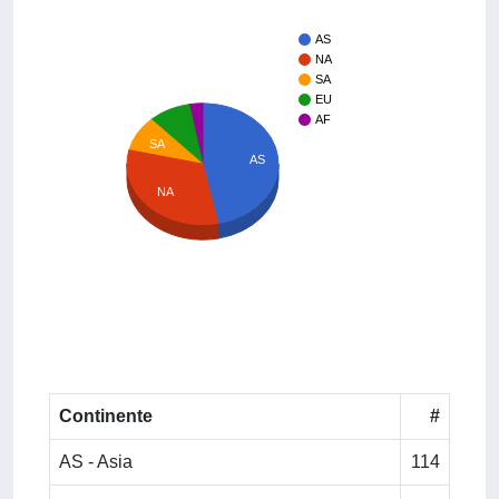
AS
NA
SA
EU
AF
SA
AS
NA
Continente
#
AS - Asia
114