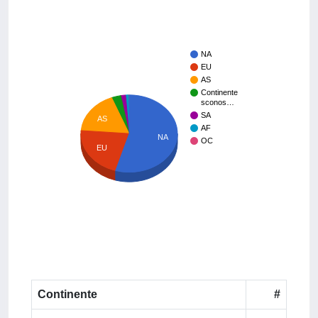
NA
EU
AS
Continente
sconos…
SA
AS
AF
NA
OC
EU
Continente
#