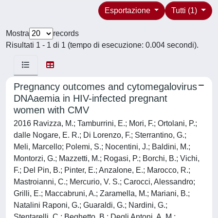
Esportazione
Tutti (1)
Mostra
records
Risultati 1 - 1 di 1 (tempo di esecuzione: 0.004 secondi).
Pregnancy outcomes and cytomegalovirus
DNAaemia in HIV-infected pregnant
women with CMV
2016 Ravizza, M.; Tamburrini, E.; Mori, F.; Ortolani, P.;
dalle Nogare, E. R.; Di Lorenzo, F.; Sterrantino, G.;
Meli, Marcello; Polemi, S.; Nocentini, J.; Baldini, M.;
Montorzi, G.; Mazzetti, M.; Rogasi, P.; Borchi, B.; Vichi,
F.; Del Pin, B.; Pinter, E.; Anzalone, E.; Marocco, R.;
Mastroianni, C.; Mercurio, V. S.; Carocci, Alessandro;
Grilli, E.; Maccabruni, A.; Zaramella, M.; Mariani, B.;
Natalini Raponi, G.; Guaraldi, G.; Nardini, G.;
Stentarelli, C.; Beghetto, B.; Degli Antoni, A. M.;