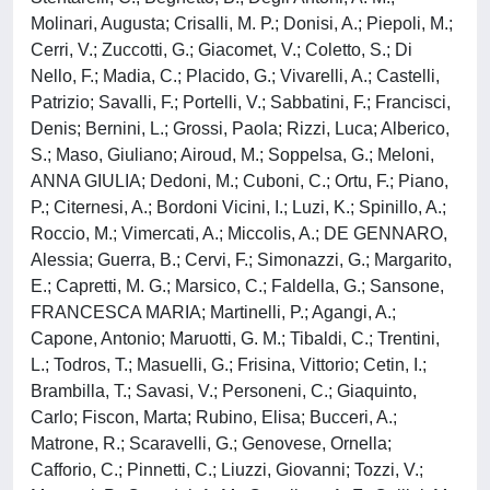
Molinari, Augusta; Crisalli, M. P.; Donisi, A.; Piepoli, M.;
Cerri, V.; Zuccotti, G.; Giacomet, V.; Coletto, S.; Di
Nello, F.; Madia, C.; Placido, G.; Vivarelli, A.; Castelli,
Patrizio; Savalli, F.; Portelli, V.; Sabbatini, F.; Francisci,
Denis; Bernini, L.; Grossi, Paola; Rizzi, Luca; Alberico,
S.; Maso, Giuliano; Airoud, M.; Soppelsa, G.; Meloni,
ANNA GIULIA; Dedoni, M.; Cuboni, C.; Ortu, F.; Piano,
P.; Citernesi, A.; Bordoni Vicini, I.; Luzi, K.; Spinillo, A.;
Roccio, M.; Vimercati, A.; Miccolis, A.; DE GENNARO,
Alessia; Guerra, B.; Cervi, F.; Simonazzi, G.; Margarito,
E.; Capretti, M. G.; Marsico, C.; Faldella, G.; Sansone,
FRANCESCA MARIA; Martinelli, P.; Agangi, A.;
Capone, Antonio; Maruotti, G. M.; Tibaldi, C.; Trentini,
L.; Todros, T.; Masuelli, G.; Frisina, Vittorio; Cetin, I.;
Brambilla, T.; Savasi, V.; Personeni, C.; Giaquinto,
Carlo; Fiscon, Marta; Rubino, Elisa; Bucceri, A.;
Matrone, R.; Scaravelli, G.; Genovese, Ornella;
Cafforio, C.; Pinnetti, C.; Liuzzi, Giovanni; Tozzi, V.;