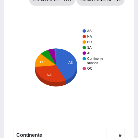
AS
NA
EU
SA
AF
Continente
EU
AS
sconos…
OC
NA
Continente
#