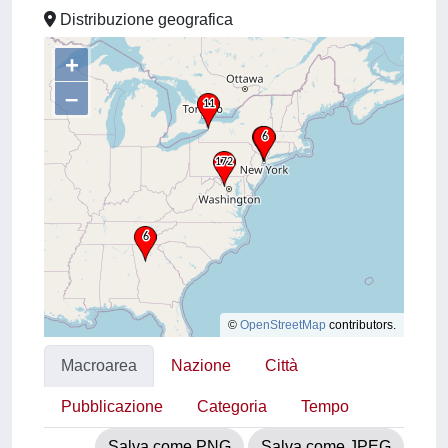
Distribuzione geografica
+
–
©
OpenStreetMap
contributors.
Macroarea
Nazione
Città
Pubblicazione
Categoria
Tempo
Salva come PNG
Salva come JPEG