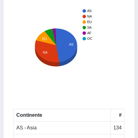
AS
NA
EU
SA
AF
OC
EU
AS
NA
Continente
#
AS - Asia
134