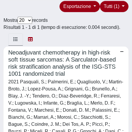
Esportazione
Tutti (1)
Mostra
records
Risultati 1 - 1 di 1 (tempo di esecuzione: 0.004 secondi).
Neoadjuvant chemotherapy in high-risk
soft tissue sarcomas: A Sarculator-based
risk stratification analysis of the ISG-STS
1001 randomized trial
2021 Pasquali, S.; Palmerini, E.; Quagliuolo, V.; Martin-
Broto, J.; Lopez-Pousa, A.; Grignani, G.; Brunello, A.;
Blay, J. -Y.; Tendero, O.; Diaz-Beveridge, R.; Ferraresi,
V.; Lugowska, I.; Infante, G.; Braglia, L.; Merlo, D. F.;
Fontana, V.; Marchesi, E.; Donati, D. M.; Palassini, E.;
Bianchi, G.; Marrari, A.; Morosi, C.; Stacchiotti, S.;
Bague, S.; Coindre, J. M.; Dei Tos, A. P.; Picci, P.;
Bruzzi, P.; Miceli, R.; Casali, P. G.; Gronchi, A.; Dani, C.;