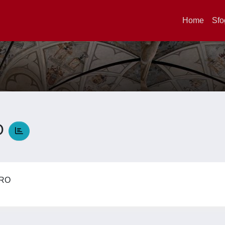
Home
Sfo
O
DRO