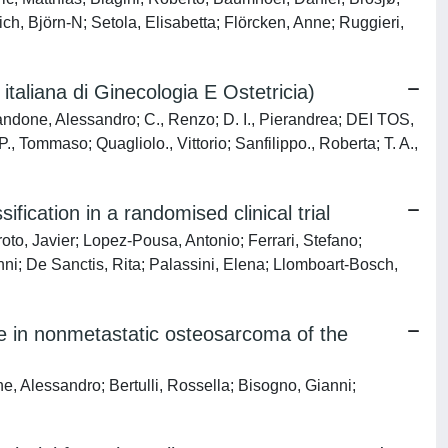
h, Björn-N; Setola, Elisabetta; Flörcken, Anne; Ruggieri,
taliana di Ginecologia E Ostetricia)
mandone, Alessandro; C., Renzo; D. I., Pierandrea; DEI TOS,
., Tommaso; Quagliolo., Vittorio; Sanfilippo., Roberta; T. A.,
fication in a randomised clinical trial
oto, Javier; Lopez-Pousa, Antonio; Ferrari, Stefano;
ni; De Sanctis, Rita; Palassini, Elena; Llomboart-Bosch,
de in nonmetastatic osteosarcoma of the
e, Alessandro; Bertulli, Rossella; Bisogno, Gianni;