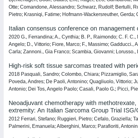
Otte; Comandone, Alessandro; Schwarz, Rudolf; Bertulli, Ros
Pietro; Krasniqi, Fatime; Hofmann-Wackersreuther, Gerda; C
Italian consensus conference on management of 
2020 G., Ferrandina; A., Cynthia; B. P., Raimondo; C. F. C.
Angelo; D., Vittorio; Fiore, Marco; F., Massimo; Gadducci., An
Carla; Zannoni., Gia Franco; Scambia, Giovanni; Lorusso.
High-risk soft tissue sarcomas treated with peri
2018 Pasquali, Sandro; Colombo, Chiara; Pizzamiglio, Sara; V
Poveda, Andres; De Paoli, Antonino; Quagliuolo, Vittorio; 
Antonio; Dei Tos, Angelo Paolo; Casali, Paolo G.; Picci, Pi
Neoadjuvant chemotherapy with methotrexate, ci
extremity: An Italian Sarcoma Group Trial ISG
2012 Ferrari, Stefano; Ruggieri, Pietro; Cefalo, Graziella;
Palmerini, Emanuela; Alberghini, Marco; Parafioriti, Antonin