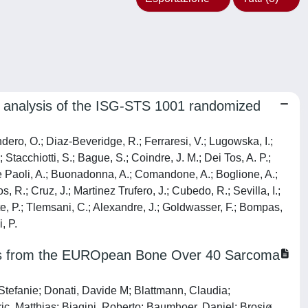
on analysis of the ISG-STS 1001 randomized
endero, O.; Diaz-Beveridge, R.; Ferraresi, V.; Lugowska, I.;
; Stacchiotti, S.; Bague, S.; Coindre, J. M.; Dei Tos, A. P.;
.; De Paoli, A.; Buonadonna, A.; Comandone, A.; Boglione, A.;
s, R.; Cruz, J.; Martinez Trufero, J.; Cubedo, R.; Sevilla, I.;
te, P.; Tlemsani, C.; Alexandre, J.; Goldwasser, F.; Bompas,
, P.
sults from the EUROpean Bone Over 40 Sarcoma
 Stefanie; Donati, Davide M; Blattmann, Claudia;
ic, Matthias; Biagini, Roberto; Baumhoer, Daniel; Brosjø,