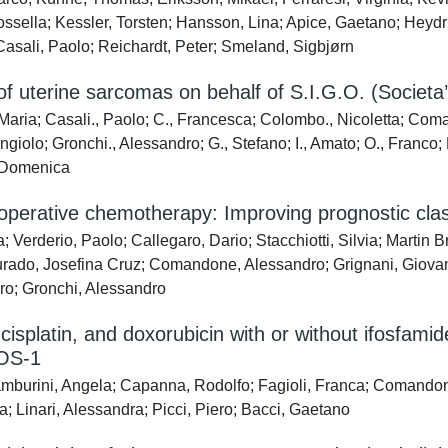
sella; Kessler, Torsten; Hansson, Lina; Apice, Gaetano; Heydric
asali, Paolo; Reichardt, Peter; Smeland, Sigbjørn
uterine sarcomas on behalf of S.I.G.O. (Societa’ i
, Maria; Casali., Paolo; C., Francesca; Colombo., Nicoletta; Co
giolo; Gronchi., Alessandro; G., Stefano; I., Amato; O., Franco; P
, Domenica
operative chemotherapy: Improving prognostic classi
erderio, Paolo; Callegaro, Dario; Stacchiotti, Silvia; Martin Br
Jurado, Josefina Cruz; Comandone, Alessandro; Grignani, Giovan
ero; Gronchi, Alessandro
splatin, and doxorubicin with or without ifosfami
/OS-1
 Tamburini, Angela; Capanna, Rodolfo; Fagioli, Franca; Comandon
a; Linari, Alessandra; Picci, Piero; Bacci, Gaetano