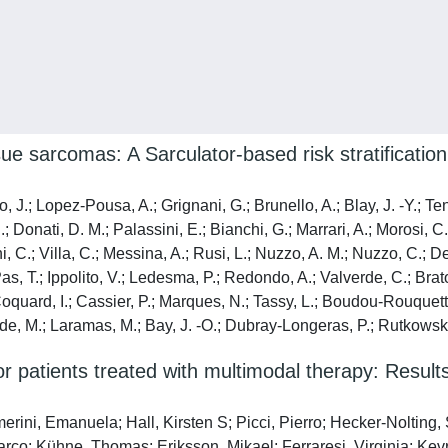
sue sarcomas: A Sarculator-based risk stratificati
, J.; Lopez-Pousa, A.; Grignani, G.; Brunello, A.; Blay, J. -Y.; T
.; Donati, D. M.; Palassini, E.; Bianchi, G.; Marrari, A.; Morosi, C.
 Dani, C.; Villa, C.; Messina, A.; Rusi, L.; Nuzzo, A. M.; Nuzzo, C
Pas, T.; Ippolito, V.; Ledesma, P.; Redondo, A.; Valverde, C.; Brato
Coquard, I.; Cassier, P.; Marques, N.; Tassy, L.; Boudou-Rouquet
onde, M.; Laramas, M.; Bay, J. -O.; Dubray-Longeras, P.; Rutkowski
or patients treated with multimodal therapy: Re
erini, Emanuela; Hall, Kirsten S; Picci, Pierro; Hecker-Nolting,
arco; Kühne, Thomas; Eriksson, Mikael; Ferraresi, Virginia; Kevr