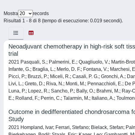
Mostra
records
Risultati 1 - 8 di 8 (tempo di esecuzione: 0.019 secondi).
Neoadjuvant chemotherapy in high-risk soft tis
trial
2021 Pasquali, S.; Palmerini, E.; Quagliuolo, V.; Martin-Broto
Infante, G.; Braglia, L.; Merlo, D. F.; Fontana, V.; Marchesi, E
Picci, P.; Bruzzi, P.; Miceli, R.; Casali, P. G.; Gronchi, A.;
Livi, L.; Greto, D.; Riva, N.; Monti, M.; Pennacchioli, E.; De 
Luna, P.; Lopez, R.; Sancho, P.; Bally, O.; Brahmi, M.; Ray-
E.; Rolland, F.; Perrin, C.; Talarmin, M.; Italiano, A.; Toulm
Outcome in dedifferentiated chondrosarcoma f
Study
2021 Hompland, Ivar; Ferrari, Stefano; Bielack, Stefan; Palm
Bjerkehagen, Bodil; Staals, Eric; Kager, Leo; Gambarotti, M