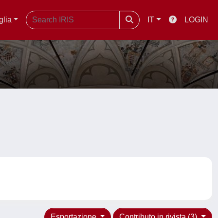
glia
IT
LOGIN
Esportazione
Contributo in rivista (3)