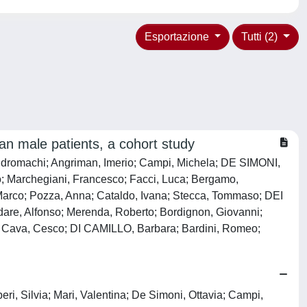
Esportazione
Tutti (2)
n male patients, a cohort study
 Andromachi; Angriman, Imerio; Campi, Michela; DE SIMONI,
io; Marchegiani, Francesco; Facci, Luca; Bergamo,
Marco; Pozza, Anna; Cataldo, Ivana; Stecca, Tommaso; DEI
ordare, Alfonso; Merenda, Roberto; Bordignon, Giovanni;
rco; Cava, Cesco; DI CAMILLO, Barbara; Bardini, Romeo;
ri, Silvia; Mari, Valentina; De Simoni, Ottavia; Campi,