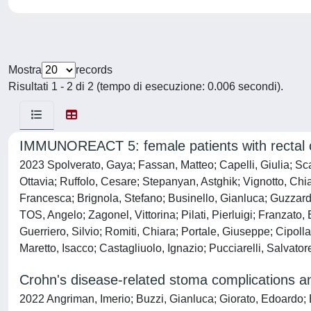
Mostra
records
Risultati 1 - 2 di 2 (tempo di esecuzione: 0.006 secondi).
IMMUNOREACT 5: female patients with rectal c
2023 Spolverato, Gaya; Fassan, Matteo; Capelli, Giulia; Sc
Ottavia; Ruffolo, Cesare; Stepanyan, Astghik; Vignotto, Chi
Francesca; Brignola, Stefano; Businello, Gianluca; Guzza
TOS, Angelo; Zagonel, Vittorina; Pilati, Pierluigi; Franzat
Guerriero, Silvio; Romiti, Chiara; Portale, Giuseppe; Cipol
Maretto, Isacco; Castagliuolo, Ignazio; Pucciarelli, Salvato
Crohn's disease-related stoma complications an
2022 Angriman, Imerio; Buzzi, Gianluca; Giorato, Edoardo; B