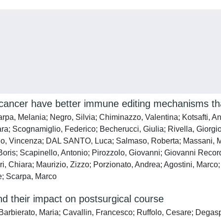
ancer have better immune editing mechanisms tha
arpa, Melania; Negro, Silvia; Chiminazzo, Valentina; Kotsafti,
ara; Scognamiglio, Federico; Becherucci, Giulia; Rivella, Giorg
rdo, Vincenza; DAL SANTO, Luca; Salmaso, Roberta; Massani, 
o, Boris; Scapinello, Antonio; Pirozzolo, Giovanni; Giovanni Rec
lari, Chiara; Maurizio, Zizzo; Porzionato, Andrea; Agostini, Ma
re; Scarpa, Marco
d their impact on postsurgical course
arbierato, Maria; Cavallin, Francesco; Ruffolo, Cesare; Degaspe