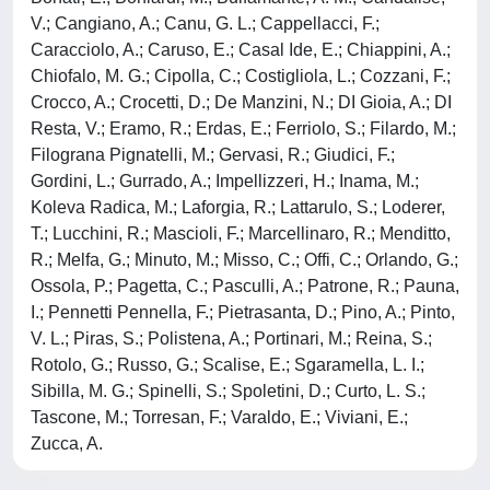
V.; Cangiano, A.; Canu, G. L.; Cappellacci, F.;
Caracciolo, A.; Caruso, E.; Casal Ide, E.; Chiappini, A.;
Chiofalo, M. G.; Cipolla, C.; Costigliola, L.; Cozzani, F.;
Crocco, A.; Crocetti, D.; De Manzini, N.; DI Gioia, A.; DI
Resta, V.; Eramo, R.; Erdas, E.; Ferriolo, S.; Filardo, M.;
Filograna Pignatelli, M.; Gervasi, R.; Giudici, F.;
Gordini, L.; Gurrado, A.; Impellizzeri, H.; Inama, M.;
Koleva Radica, M.; Laforgia, R.; Lattarulo, S.; Loderer,
T.; Lucchini, R.; Mascioli, F.; Marcellinaro, R.; Menditto,
R.; Melfa, G.; Minuto, M.; Misso, C.; Offi, C.; Orlando, G.;
Ossola, P.; Pagetta, C.; Pasculli, A.; Patrone, R.; Pauna,
I.; Pennetti Pennella, F.; Pietrasanta, D.; Pino, A.; Pinto,
V. L.; Piras, S.; Polistena, A.; Portinari, M.; Reina, S.;
Rotolo, G.; Russo, G.; Scalise, E.; Sgaramella, L. I.;
Sibilla, M. G.; Spinelli, S.; Spoletini, D.; Curto, L. S.;
Tascone, M.; Torresan, F.; Varaldo, E.; Viviani, E.;
Zucca, A.