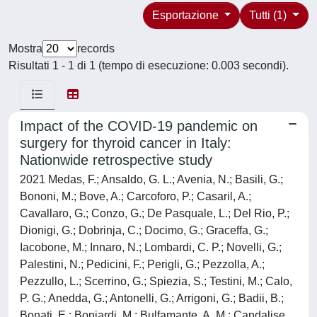
Esportazione
Tutti (1)
Mostra
records
Risultati 1 - 1 di 1 (tempo di esecuzione: 0.003 secondi).
Impact of the COVID-19 pandemic on
surgery for thyroid cancer in Italy:
Nationwide retrospective study
2021 Medas, F.; Ansaldo, G. L.; Avenia, N.; Basili, G.;
Bononi, M.; Bove, A.; Carcoforo, P.; Casaril, A.;
Cavallaro, G.; Conzo, G.; De Pasquale, L.; Del Rio, P.;
Dionigi, G.; Dobrinja, C.; Docimo, G.; Graceffa, G.;
Iacobone, M.; Innaro, N.; Lombardi, C. P.; Novelli, G.;
Palestini, N.; Pedicini, F.; Perigli, G.; Pezzolla, A.;
Pezzullo, L.; Scerrino, G.; Spiezia, S.; Testini, M.; Calo,
P. G.; Anedda, G.; Antonelli, G.; Arrigoni, G.; Badii, B.;
Bonati, E.; Boniardi, M.; Bulfamante, A. M.; Candalise,