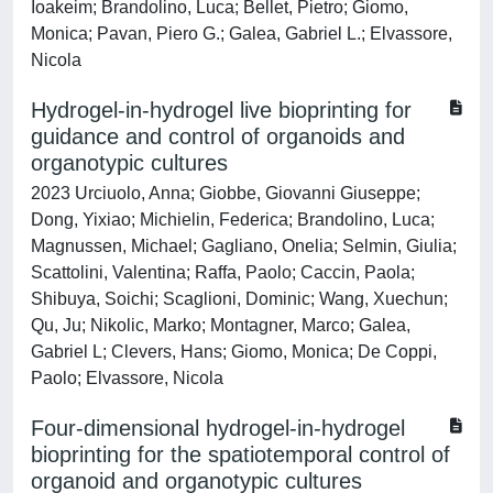
Ioakeim; Brandolino, Luca; Bellet, Pietro; Giomo,
Monica; Pavan, Piero G.; Galea, Gabriel L.; Elvassore,
Nicola
Hydrogel-in-hydrogel live bioprinting for
guidance and control of organoids and
organotypic cultures
2023 Urciuolo, Anna; Giobbe, Giovanni Giuseppe;
Dong, Yixiao; Michielin, Federica; Brandolino, Luca;
Magnussen, Michael; Gagliano, Onelia; Selmin, Giulia;
Scattolini, Valentina; Raffa, Paolo; Caccin, Paola;
Shibuya, Soichi; Scaglioni, Dominic; Wang, Xuechun;
Qu, Ju; Nikolic, Marko; Montagner, Marco; Galea,
Gabriel L; Clevers, Hans; Giomo, Monica; De Coppi,
Paolo; Elvassore, Nicola
Four-dimensional hydrogel-in-hydrogel
bioprinting for the spatiotemporal control of
organoid and organotypic cultures