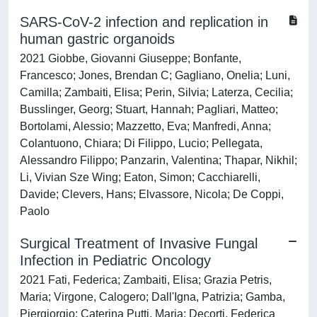
SARS-CoV-2 infection and replication in
human gastric organoids
2021 Giobbe, Giovanni Giuseppe; Bonfante,
Francesco; Jones, Brendan C; Gagliano, Onelia; Luni,
Camilla; Zambaiti, Elisa; Perin, Silvia; Laterza, Cecilia;
Busslinger, Georg; Stuart, Hannah; Pagliari, Matteo;
Bortolami, Alessio; Mazzetto, Eva; Manfredi, Anna;
Colantuono, Chiara; Di Filippo, Lucio; Pellegata,
Alessandro Filippo; Panzarin, Valentina; Thapar, Nikhil;
Li, Vivian Sze Wing; Eaton, Simon; Cacchiarelli,
Davide; Clevers, Hans; Elvassore, Nicola; De Coppi,
Paolo
Surgical Treatment of Invasive Fungal
Infection in Pediatric Oncology
2021 Fati, Federica; Zambaiti, Elisa; Grazia Petris,
Maria; Virgone, Calogero; Dall'Igna, Patrizia; Gamba,
Piergiorgio; Caterina Putti, Maria; Decorti, Federica