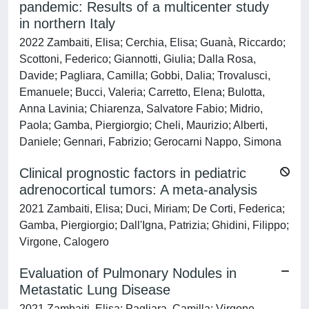
pandemic: Results of a multicenter study
in northern Italy
2022 Zambaiti, Elisa; Cerchia, Elisa; Guanà, Riccardo;
Scottoni, Federico; Giannotti, Giulia; Dalla Rosa,
Davide; Pagliara, Camilla; Gobbi, Dalia; Trovalusci,
Emanuele; Bucci, Valeria; Carretto, Elena; Bulotta,
Anna Lavinia; Chiarenza, Salvatore Fabio; Midrio,
Paola; Gamba, Piergiorgio; Cheli, Maurizio; Alberti,
Daniele; Gennari, Fabrizio; Gerocarni Nappo, Simona
Clinical prognostic factors in pediatric
adrenocortical tumors: A meta-analysis
2021 Zambaiti, Elisa; Duci, Miriam; De Corti, Federica;
Gamba, Piergiorgio; Dall'Igna, Patrizia; Ghidini, Filippo;
Virgone, Calogero
Evaluation of Pulmonary Nodules in
Metastatic Lung Disease
2021 Zambaiti, Elisa; Pagliara, Camilla; Virgone,