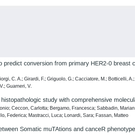
o predict conversion from primary HER2-0 breast 
orgi, C. A.; Girardi, F.; Griguolo, G.; Cacciatore, M.; Botticelli, A.
V.; Guarneri, V.
 histopathologic study with comprehensive molecula
Antonio; Ceccon, Carlotta; Bergamo, Francesca; Sabbadin, Marian
llo, Federica; Mastracci, Luca; Lonardi, Sara; Fassan, Matteo
 between Somatic muTAtions and canceR phenotyp