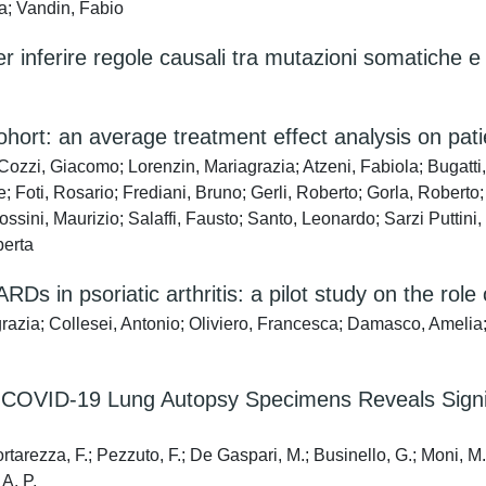
ca; Vandin, Fabio
inferire regole causali tra mutazioni somatiche e 
ohort: an average treatment effect analysis on pa
ozzi, Giacomo; Lorenzin, Mariagrazia; Atzeni, Fabiola; Bugatti, 
e; Foti, Rosario; Frediani, Bruno; Gerli, Roberto; Gorla, Robert
sini, Maurizio; Salaffi, Fausto; Santo, Leonardo; Sarzi Puttini
berta
 in psoriatic arthritis: a pilot study on the role
razia; Collesei, Antonio; Oliviero, Francesca; Damasco, Ameli
g of COVID-19 Lung Autopsy Specimens Reveals Sign
ortarezza, F.; Pezzuto, F.; De Gaspari, M.; Businello, G.; Moni, M.
 A. P.