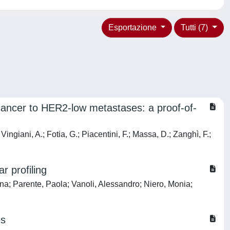
Esportazione
Tutti (7)
cancer to HER2-low metastases: a proof-of-
; Vingiani, A.; Fotia, G.; Piacentini, F.; Massa, D.; Zanghì, F.;
r profiling
na; Parente, Paola; Vanoli, Alessandro; Niero, Monia;
es