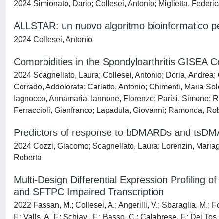
2024 Simionato, Dario; Collesei, Antonio; Miglietta, Federi
ALLSTAR: un nuovo algoritmo bioinformatico per 
2024 Collesei, Antonio
Comorbidities in the Spondyloarthritis GISEA C
2024 Scagnellato, Laura; Collesei, Antonio; Doria, Andrea; C
Corrado, Addolorata; Carletto, Antonio; Chimenti, Maria Sol
Iagnocco, Annamaria; Iannone, Florenzo; Parisi, Simone; Ros
Ferraccioli, Gianfranco; Lapadula, Giovanni; Ramonda, Ro
Predictors of response to bDMARDs and tsDMARDs
2024 Cozzi, Giacomo; Scagnellato, Laura; Lorenzin, Mariag
Roberta
Multi-Design Differential Expression Profilin
and SFTPC Impaired Transcription
2022 Fassan, M.; Collesei, A.; Angerilli, V.; Sbaraglia, M.; F
F.; Valls, A. F.; Schiavi, F.; Basso, C.; Calabrese, F.; Dei Tos,