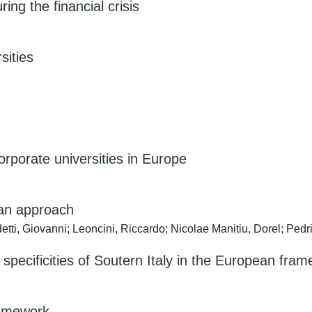
ring the financial crisis
sities
porate universities in Europe
ean approach
detti, Giovanni; Leoncini, Riccardo; Nicolae Manitiu, Dorel; Pedr
pecificities of Soutern Italy in the European fram
ramework