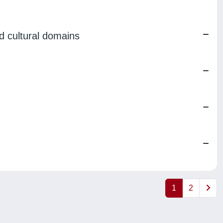
d cultural domains
1
2