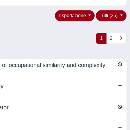
Esportazione
Tutti (25)
1
2
of occupational similarity and complexity
ly
ator