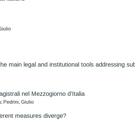
iulio
he main legal and institutional tools addressing s
gistrali nel Mezzogiorno d’Italia
; Pedrini, Giulio
ferent measures diverge?