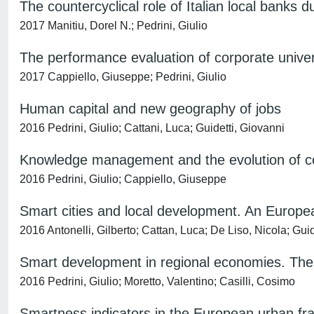
The countercyclical role of Italian local banks du
2017 Manitiu, Dorel N.; Pedrini, Giulio
The performance evaluation of corporate univer
2017 Cappiello, Giuseppe; Pedrini, Giulio
Human capital and new geography of jobs
2016 Pedrini, Giulio; Cattani, Luca; Guidetti, Giovanni
Knowledge management and the evolution of cor
2016 Pedrini, Giulio; Cappiello, Giuseppe
Smart cities and local development. An Europ
2016 Antonelli, Gilberto; Cattan, Luca; De Liso, Nicola; Gui
Smart development in regional economies. The s
2016 Pedrini, Giulio; Moretto, Valentino; Casilli, Cosimo
Smartness indicators in the European urban f