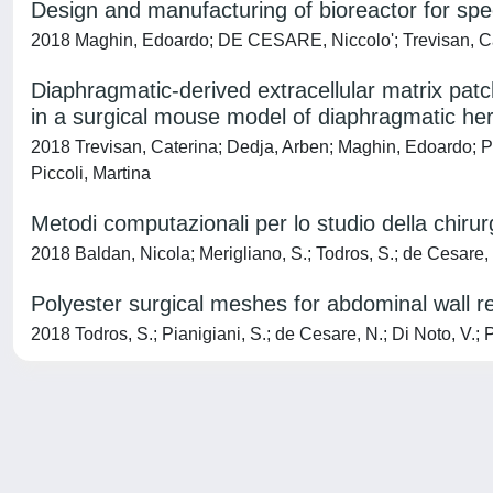
Design and manufacturing of bioreactor for spec
2018 Maghin, Edoardo; DE CESARE, Niccolo'; Trevisan, Cate
Diaphragmatic-derived extracellular matrix patc
in a surgical mouse model of diaphragmatic her
2018 Trevisan, Caterina; Dedja, Arben; Maghin, Edoardo; 
Piccoli, Martina
Metodi computazionali per lo studio della chiru
2018 Baldan, Nicola; Merigliano, S.; Todros, S.; de Cesare, N
Polyester surgical meshes for abdominal wall 
2018 Todros, S.; Pianigiani, S.; de Cesare, N.; Di Noto, V.; P
Powered by
IRIS
-
about IRIS
-
Utilizzo dei cookie
-