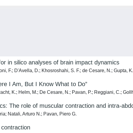
or in silico analyses of brain impact dynamics
ni, F.; D'Avella, D.; Khosroshahi, S. F.; de Cesare, N.; Gupta, K.
ere I Am, But I Know What to Do”
acht, K.; Helm, M.; De Cesare, N.; Pavan, P.; Reggiani, C.; Gollho
s: The role of muscular contraction and intra-abd
a; Natali, Arturo N.; Pavan, Piero G.
 contraction