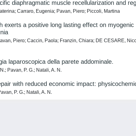
ific diaphragmatic muscle recellularization and re
rina; Carraro, Eugenia; Pavan, Piero; Piccoli, Martina
h exerts a positive long lasting effect on myogeni
nia
Pavan, Piero; Caccin, Paola; Franzin, Chiara; DE CESARE, Nic
rgia laparoscopica della parete addominale.
.; Pavan, P. G.; Natali, A. N.
repair with reduced economic impact: physicochemi
avan, P. G.; Natali, A. N.
Privacy