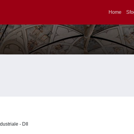
Home
Sfo
dustriale - DII