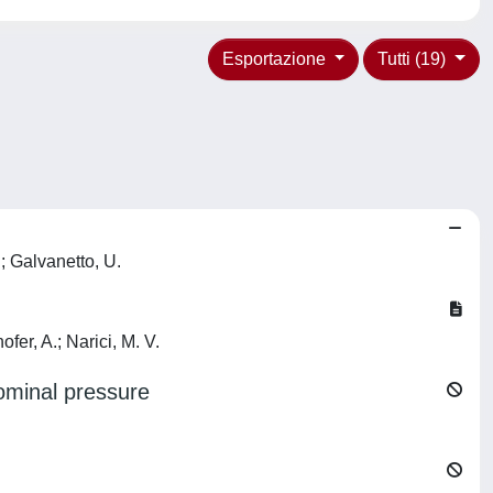
Esportazione
Tutti (19)
; Galvanetto, U.
fer, A.; Narici, M. V.
ominal pressure