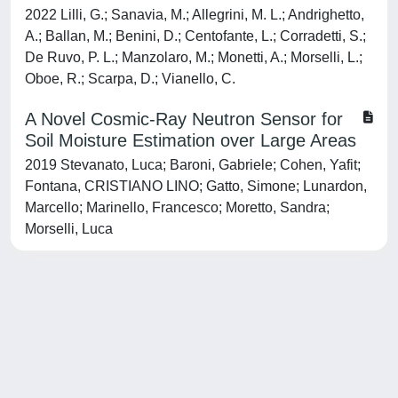
2022 Lilli, G.; Sanavia, M.; Allegrini, M. L.; Andrighetto,
A.; Ballan, M.; Benini, D.; Centofante, L.; Corradetti, S.;
De Ruvo, P. L.; Manzolaro, M.; Monetti, A.; Morselli, L.;
Oboe, R.; Scarpa, D.; Vianello, C.
A Novel Cosmic-Ray Neutron Sensor for
Soil Moisture Estimation over Large Areas
2019 Stevanato, Luca; Baroni, Gabriele; Cohen, Yafit;
Fontana, CRISTIANO LINO; Gatto, Simone; Lunardon,
Marcello; Marinello, Francesco; Moretto, Sandra;
Morselli, Luca
Powered by
IRIS
-
about IRIS
-
Utilizzo dei cookie
-
Privacy
Copyright © 2026