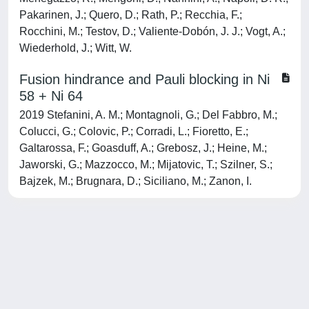
Pakarinen, J.; Quero, D.; Rath, P.; Recchia, F.;
Rocchini, M.; Testov, D.; Valiente-Dobón, J. J.; Vogt, A.;
Wiederhold, J.; Witt, W.
Fusion hindrance and Pauli blocking in Ni
58 + Ni 64
2019 Stefanini, A. M.; Montagnoli, G.; Del Fabbro, M.;
Colucci, G.; Colovic, P.; Corradi, L.; Fioretto, E.;
Galtarossa, F.; Goasduff, A.; Grebosz, J.; Heine, M.;
Jaworski, G.; Mazzocco, M.; Mijatovic, T.; Szilner, S.;
Bajzek, M.; Brugnara, D.; Siciliano, M.; Zanon, I.
Powered by
IRIS
-
about IRIS
-