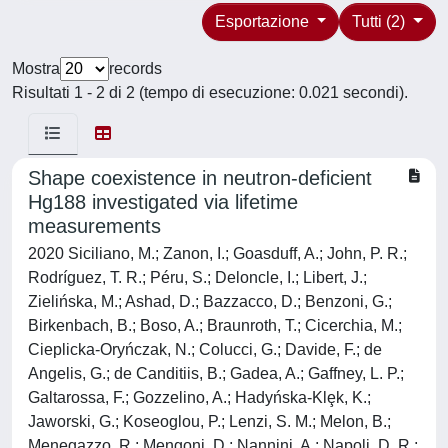
Esportazione
Tutti (2)
Mostra
records
Risultati 1 - 2 di 2 (tempo di esecuzione: 0.021 secondi).
Shape coexistence in neutron-deficient
Hg188 investigated via lifetime
measurements
2020 Siciliano, M.; Zanon, I.; Goasduff, A.; John, P. R.;
Rodríguez, T. R.; Péru, S.; Deloncle, I.; Libert, J.;
Zielińska, M.; Ashad, D.; Bazzacco, D.; Benzoni, G.;
Birkenbach, B.; Boso, A.; Braunroth, T.; Cicerchia, M.;
Cieplicka-Oryńczak, N.; Colucci, G.; Davide, F.; de
Angelis, G.; de Canditiis, B.; Gadea, A.; Gaffney, L. P.;
Galtarossa, F.; Gozzelino, A.; Hadyńska-Klȩk, K.;
Jaworski, G.; Koseoglou, P.; Lenzi, S. M.; Melon, B.;
Menegazzo, R.; Mengoni, D.; Nannini, A.; Napoli, D. R.;