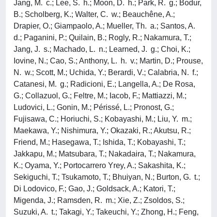
Jang, M. c.; Lee, S. h.; Moon, D. h.; Park, R. g.; Bodur,
B.; Scholberg, K.; Walter, C. w.; Beauchêne, A.;
Drapier, O.; Giampaolo, A.; Mueller, Th. a.; Santos, A.
d.; Paganini, P.; Quilain, B.; Rogly, R.; Nakamura, T.;
Jang, J. s.; Machado, L. n.; Learned, J. g.; Choi, K.;
Iovine, N.; Cao, S.; Anthony, L. h. v.; Martin, D.; Prouse,
N. w.; Scott, M.; Uchida, Y.; Berardi, V.; Calabria, N. f.;
Catanesi, M. g.; Radicioni, E.; Langella, A.; De Rosa,
G.; Collazuol, G.; Feltre, M.; Iacob, F.; Mattiazzi, M.;
Ludovici, L.; Gonin, M.; Périssé, L.; Pronost, G.;
Fujisawa, C.; Horiuchi, S.; Kobayashi, M.; Liu, Y. m.;
Maekawa, Y.; Nishimura, Y.; Okazaki, R.; Akutsu, R.;
Friend, M.; Hasegawa, T.; Ishida, T.; Kobayashi, T.;
Jakkapu, M.; Matsubara, T.; Nakadaira, T.; Nakamura,
K.; Oyama, Y.; Portocarrero Yrey, A.; Sakashita, K.;
Sekiguchi, T.; Tsukamoto, T.; Bhuiyan, N.; Burton, G. t.;
Di Lodovico, F.; Gao, J.; Goldsack, A.; Katori, T.;
Migenda, J.; Ramsden, R. m.; Xie, Z.; Zsoldos, S.;
Suzuki, A. t.; Takagi, Y.; Takeuchi, Y.; Zhong, H.; Feng,