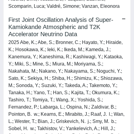
Scomparin, Luca; Valdré, Simone; Vanzan, Eleonora
First Joint Oscillation Analysis of Super-
Kamiokande Atmospheric and T2K
Accelerator Neutrino Data
2025 Abe, K.; Abe, S.; Bronner, C.; Hayato, Y.; Hiraide,
K.; Hosokawa, K.; Ieki, K.; Ikeda, M.; Kameda, J.;
Kanemura, Y.; Kaneshima, R.; Kashiwagi, Y.; Kataoka,
Y.; Miki, S.; Mine, S.; Miura, M.; Moriyama, S.;
Nakahata, M.; Nakano, Y.; Nakayama, S.; Noguchi, Y.;
Sato, K.; Sekiya, H.; Shiba, H.; Shimizu, K.; Shiozawa,
M.; Sonoda, Y.; Suzuki, Y.; Takeda, A.; Takemoto, Y.;
Tanaka, H.; Yano, T.; Han, S.; Kajita, T.; Okumura, K.;
Tashiro, T.; Tomiya, T.; Wang, X.; Yoshida, S.;
Fernandez, P.; Labarga, L.; Ospina, N.; Zaldivar, B.;
Pointon, B. w.; Kearns, E.; Mirabito, J.; Raaf, J. l.; Wan,
L.; Wester, T.; Bian, J.; Griskevich, N. j.; Smy, M. b.;
Sobel, H. w.; Takhistov, V.; Yankelevich, A.; Hill, J.;