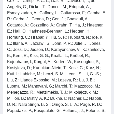
Cox, D.; Crespi, F. C. L.; Das, B.; Davidson, T.; de
Angelis, G.; Dickel, T.; Doncel, M.; Ertoprak, A.;
Esmaylzadeh, A.; Gaffney, L.; Galtarossa, F.; Gamba, E.
R.; Garbe, J.; Genna, D.; Gerl, J.; Goasduff, A.;
Gottardo, A.; Gozzelino, A.; Grahn, T.; Ha, J.; Haettner,
E.; Hall, O.; Harkness-Brennan, L.; Heggen, H.;
Hornung, C.; Hrabar, Y.; Hu, S. P.; Hubbard, N.; Ide, K.
E.; Illana, A.; Jazrawi, S.; John, P. R.; Jolie, J.; Jones,
C.; Joss, D.; Judson, D.; Karayonchev, V.; Kazantseva,
E.; Kern, R.; Kiss, G. G.; Knafla, L.; Knöbel, R.;
Kojouharov, I.; Korgul, A.; Korten, W.; Koseoglou, P.;
Kostyleva, D.; Kurtukian-Nieto, T.; Kosir, G.; Kurz, N.;
Kuti, I.; Labiche, M.; Lenzi, S. M.; Leoni, S.; Li, G. -S.;
Liu, Z.; Llanos Expósito, M.; Lozeva, R.; Lu, J. B.;
Luoma, M.; Mantovani, G.; Marchi, T.; Mazzocco, M.;
Menegazzo, R.; Mertzimekis, T. J.; Mikolajczuk, M.;
Million, B.; Mistry, A. K.; Mukha, I.; Nacher, E.; Napoli,
D. R.; Nara Singh, B. S.; Orrigo, S. E. A.; Page, R. D.;
Papadakis, P.; Pasqualato, G.; Pellumaj, J.; Pelonis, S.;