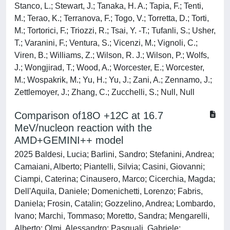
Stanco, L.; Stewart, J.; Tanaka, H. A.; Tapia, F.; Tenti,
M.; Terao, K.; Terranova, F.; Togo, V.; Torretta, D.; Torti,
M.; Tortorici, F.; Triozzi, R.; Tsai, Y. -T.; Tufanli, S.; Usher,
T.; Varanini, F.; Ventura, S.; Vicenzi, M.; Vignoli, C.;
Viren, B.; Williams, Z.; Wilson, R. J.; Wilson, P.; Wolfs,
J.; Wongjirad, T.; Wood, A.; Worcester, E.; Worcester,
M.; Wospakrik, M.; Yu, H.; Yu, J.; Zani, A.; Zennamo, J.;
Zettlemoyer, J.; Zhang, C.; Zucchelli, S.; Null, Null
Comparison of18O +12C at 16.7
MeV/nucleon reaction with the
AMD+GEMINI++ model
2025 Baldesi, Lucia; Barlini, Sandro; Stefanini, Andrea;
Camaiani, Alberto; Piantelli, Silvia; Casini, Giovanni;
Ciampi, Caterina; Cinausero, Marco; Cicerchia, Magda;
Dell'Aquila, Daniele; Domenichetti, Lorenzo; Fabris,
Daniela; Frosin, Catalin; Gozzelino, Andrea; Lombardo,
Ivano; Marchi, Tommaso; Moretto, Sandra; Mengarelli,
Alberto; Olmi, Alessandro; Pasquali, Gabriele;