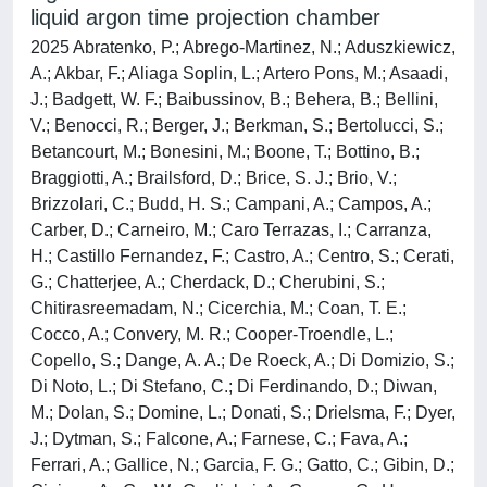
liquid argon time projection chamber
2025 Abratenko, P.; Abrego-Martinez, N.; Aduszkiewicz,
A.; Akbar, F.; Aliaga Soplin, L.; Artero Pons, M.; Asaadi,
J.; Badgett, W. F.; Baibussinov, B.; Behera, B.; Bellini,
V.; Benocci, R.; Berger, J.; Berkman, S.; Bertolucci, S.;
Betancourt, M.; Bonesini, M.; Boone, T.; Bottino, B.;
Braggiotti, A.; Brailsford, D.; Brice, S. J.; Brio, V.;
Brizzolari, C.; Budd, H. S.; Campani, A.; Campos, A.;
Carber, D.; Carneiro, M.; Caro Terrazas, I.; Carranza,
H.; Castillo Fernandez, F.; Castro, A.; Centro, S.; Cerati,
G.; Chatterjee, A.; Cherdack, D.; Cherubini, S.;
Chitirasreemadam, N.; Cicerchia, M.; Coan, T. E.;
Cocco, A.; Convery, M. R.; Cooper-Troendle, L.;
Copello, S.; Dange, A. A.; De Roeck, A.; Di Domizio, S.;
Di Noto, L.; Di Stefano, C.; Di Ferdinando, D.; Diwan,
M.; Dolan, S.; Domine, L.; Donati, S.; Drielsma, F.; Dyer,
J.; Dytman, S.; Falcone, A.; Farnese, C.; Fava, A.;
Ferrari, A.; Gallice, N.; Garcia, F. G.; Gatto, C.; Gibin, D.;