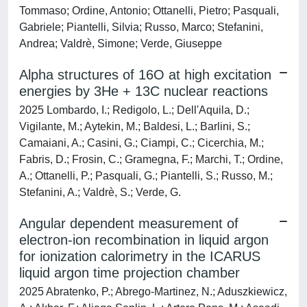
Tommaso; Ordine, Antonio; Ottanelli, Pietro; Pasquali,
Gabriele; Piantelli, Silvia; Russo, Marco; Stefanini,
Andrea; Valdrè, Simone; Verde, Giuseppe
Alpha structures of 16O at high excitation
energies by 3He + 13C nuclear reactions
2025 Lombardo, I.; Redigolo, L.; Dell'Aquila, D.;
Vigilante, M.; Aytekin, M.; Baldesi, L.; Barlini, S.;
Camaiani, A.; Casini, G.; Ciampi, C.; Cicerchia, M.;
Fabris, D.; Frosin, C.; Gramegna, F.; Marchi, T.; Ordine,
A.; Ottanelli, P.; Pasquali, G.; Piantelli, S.; Russo, M.;
Stefanini, A.; Valdrè, S.; Verde, G.
Angular dependent measurement of
electron-ion recombination in liquid argon
for ionization calorimetry in the ICARUS
liquid argon time projection chamber
2025 Abratenko, P.; Abrego-Martinez, N.; Aduszkiewicz,