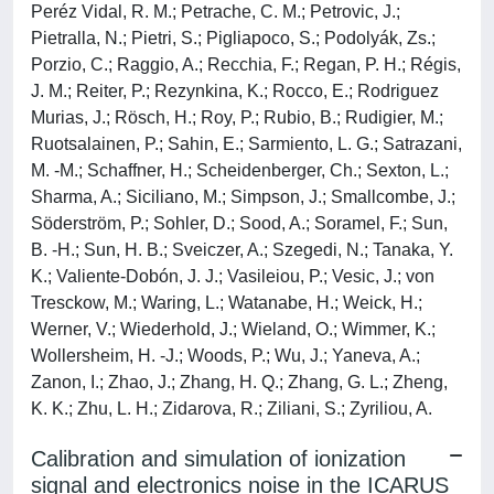
Peréz Vidal, R. M.; Petrache, C. M.; Petrovic, J.;
Pietralla, N.; Pietri, S.; Pigliapoco, S.; Podolyák, Zs.;
Porzio, C.; Raggio, A.; Recchia, F.; Regan, P. H.; Régis,
J. M.; Reiter, P.; Rezynkina, K.; Rocco, E.; Rodriguez
Murias, J.; Rösch, H.; Roy, P.; Rubio, B.; Rudigier, M.;
Ruotsalainen, P.; Sahin, E.; Sarmiento, L. G.; Satrazani,
M. -M.; Schaffner, H.; Scheidenberger, Ch.; Sexton, L.;
Sharma, A.; Siciliano, M.; Simpson, J.; Smallcombe, J.;
Söderström, P.; Sohler, D.; Sood, A.; Soramel, F.; Sun,
B. -H.; Sun, H. B.; Sveiczer, A.; Szegedi, N.; Tanaka, Y.
K.; Valiente-Dobón, J. J.; Vasileiou, P.; Vesic, J.; von
Tresckow, M.; Waring, L.; Watanabe, H.; Weick, H.;
Werner, V.; Wiederhold, J.; Wieland, O.; Wimmer, K.;
Wollersheim, H. -J.; Woods, P.; Wu, J.; Yaneva, A.;
Zanon, I.; Zhao, J.; Zhang, H. Q.; Zhang, G. L.; Zheng,
K. K.; Zhu, L. H.; Zidarova, R.; Ziliani, S.; Zyriliou, A.
Calibration and simulation of ionization
signal and electronics noise in the ICARUS