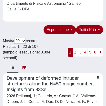
Dipartimento di Fisica e Astronomia "Galileo
Galilei" - DFA
Esportazione
Tutti (107)
Mostra
records
Risultati 1 - 20 di 107
(tempo di esecuzione: 0.084
1
2
3
4
5
6
secondi).
Development of deformed intruder
structures along the N=50 magic number:
Insights from 83Se
2026 Pellumaj, J.; Gottardo, A.; Goasduff, A.; Valiente-
Dobon, J. J.; Conca, F.; Dao, D. D.; Nowacki, F.; Poves,