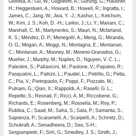
Gioiosa, A.; Gu, W.; Guglielmi, A.; Gurung, G.; Hausner,
H.; Heggestuen, A.; Howard, B.; Howell, R.; Ingratta, I.;
James, C.; Jang, W.; Jwa, Y. -J.; Kashur, L.; Ketchum,
W.; Kim, J. S.; Koh, D. -H.; Larkin, J.; Li, Y.; Mariani, C.;
Marshall, C. M.; Martynenko, S.; Mauri, N.; Mcfarland,
K. S.; Méndez, D. P.; Menegolli, A.; Meng, G.; Miranda,
O. G.; Mogan, A.; Moggi, N.; Montagna, E.; Montanari,
C.; Montanari, A.; Mooney, M.; Moreno-Granados, G.;
Mueller, J.; Murphy, M.; Naples, D.; Nguyen, V. C. L.;
Palestini, S.; Pallavicini, M.; Paolone, V.; Papaleo, R.;
Pasqualini, L.; Patrizii, L.; Paudel, L.; Petrillo, G.; Petta,
C.; Pia, V.; Pietropaolo, F.; Poppi, F.; Pozzato, M.;
Putnam, G.; Qian, X.; Rappoldi, A.; Raselli, G. L.;
Repetto, S.; Resnati, F.; Ricci, A. M.; Riccobene, G.;
Richards, E.; Rosenberg, M.; Rossella, M.; Roy, P.;
Rubbia, C.; Saad, M.; Saha, S.; Sala, P.; Samanta, S.;
Sapienza, P.; Scaramelli, A.; Scarpelli, A.; Schmitz, D.;
Schukraft, A.; Senadheera, D.; Seo, S-H.;
Sergiampietri, F.; Sirri, G.; Smedley, J. S.; Smith, J.;