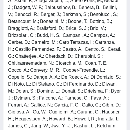
A.; Akbar, F.; Aliaga Soplin, L.; Artero Pons, M.; Asaadi,
J.; Badgett, W. F.; Baibussinov, B.; Behera, B.; Bellini,
V.; Benocci, R.; Berger, J.; Berkman, S.; Bertolucci, S.;
Betancourt, M.; Bonesini, M.; Boone, T.; Bottino, B.;
Braggiotti, A.; Brailsford, D.; Brice, S. J.; Brio, V.;
Brizzolari, C.; Budd, H. S.; Campani, A.; Campos, A.;
Carber, D.; Carneiro, M.; Caro Terrazas, I.; Carranza,
H.; Castillo Fernandez, F.; Castro, A.; Centro, S.; Cerati,
G.; Chatterjee, A.; Cherdack, D.; Cherubini, S.;
Chitirasreemadam, N.; Cicerchia, M.; Coan, T. E.;
Cocco, A.; Convery, M. R.; Cooper-Troendle, L.;
Copello, S.; Dange, A. A.; De Roeck, A.; Di Domizio, S.;
Di Noto, L.; Di Stefano, C.; Di Ferdinando, D.; Diwan,
M.; Dolan, S.; Domine, L.; Donati, S.; Drielsma, F.; Dyer,
J.; Dytman, S.; Falcone, A.; Farnese, C.; Fava, A.;
Ferrari, A.; Gallice, N.; Garcia, F. G.; Gatto, C.; Gibin, D.;
Gioiosa, A.; Gu, W.; Guglielmi, A.; Gurung, G.; Hausner,
H.; Heggestuen, A.; Howard, B.; Howell, R.; Ingratta, I.;
James, C.; Jang, W.; Jwa, Y. -J.; Kashur, L.; Ketchum,