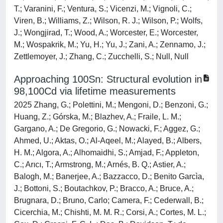
T.; Varanini, F.; Ventura, S.; Vicenzi, M.; Vignoli, C.;
Viren, B.; Williams, Z.; Wilson, R. J.; Wilson, P.; Wolfs,
J.; Wongjirad, T.; Wood, A.; Worcester, E.; Worcester,
M.; Wospakrik, M.; Yu, H.; Yu, J.; Zani, A.; Zennamo, J.;
Zettlemoyer, J.; Zhang, C.; Zucchelli, S.; Null, Null
Approaching 100Sn: Structural evolution in
98,100Cd via lifetime measurements
2025 Zhang, G.; Polettini, M.; Mengoni, D.; Benzoni, G.;
Huang, Z.; Górska, M.; Blazhev, A.; Fraile, L. M.;
Gargano, A.; De Gregorio, G.; Nowacki, F.; Aggez, G.;
Ahmed, U.; Aktas, O.; Al-Aqeel, M.; Alayed, B.; Albers,
H. M.; Algora, A.; Alhomaidhi, S.; Amjad, F.; Appleton,
C.; Arıcı, T.; Armstrong, M.; Arnés, B. Q.; Astier, A.;
Balogh, M.; Banerjee, A.; Bazzacco, D.; Benito Garcìa,
J.; Bottoni, S.; Boutachkov, P.; Bracco, A.; Bruce, A.;
Brugnara, D.; Bruno, Carlo; Camera, F.; Cederwall, B.;
Cicerchia, M.; Chishti, M. M. R.; Corsi, A.; Cortes, M. L.;