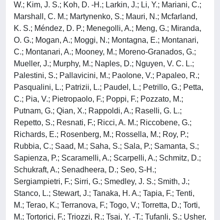
W.; Kim, J. S.; Koh, D. -H.; Larkin, J.; Li, Y.; Mariani, C.;
Marshall, C. M.; Martynenko, S.; Mauri, N.; Mcfarland,
K. S.; Méndez, D. P.; Menegolli, A.; Meng, G.; Miranda,
O. G.; Mogan, A.; Moggi, N.; Montagna, E.; Montanari,
C.; Montanari, A.; Mooney, M.; Moreno-Granados, G.;
Mueller, J.; Murphy, M.; Naples, D.; Nguyen, V. C. L.;
Palestini, S.; Pallavicini, M.; Paolone, V.; Papaleo, R.;
Pasqualini, L.; Patrizii, L.; Paudel, L.; Petrillo, G.; Petta,
C.; Pia, V.; Pietropaolo, F.; Poppi, F.; Pozzato, M.;
Putnam, G.; Qian, X.; Rappoldi, A.; Raselli, G. L.;
Repetto, S.; Resnati, F.; Ricci, A. M.; Riccobene, G.;
Richards, E.; Rosenberg, M.; Rossella, M.; Roy, P.;
Rubbia, C.; Saad, M.; Saha, S.; Sala, P.; Samanta, S.;
Sapienza, P.; Scaramelli, A.; Scarpelli, A.; Schmitz, D.;
Schukraft, A.; Senadheera, D.; Seo, S-H.;
Sergiampietri, F.; Sirri, G.; Smedley, J. S.; Smith, J.;
Stanco, L.; Stewart, J.; Tanaka, H. A.; Tapia, F.; Tenti,
M.; Terao, K.; Terranova, F.; Togo, V.; Torretta, D.; Torti,
M.; Tortorici, F.; Triozzi, R.; Tsai, Y. -T.; Tufanli, S.; Usher,