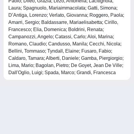
Paolo; Dileo, Grazia; Lezo, Antonella; Lacitignola,
Laura; Spagnuolo, Mariaimmacolata; Gatti, Simona;
D’Antiga, Lorenzo; Verlato, Giovanna; Roggero, Paola;
Amarri, Sergio; Baldassarre, Mariaelisabetta; Cirillo,
Francesco; Elia, Domenica; Boldrini, Renata;
Campanozzi, Angelo; Catassi, Carlo; Aloi, Marina;
Romano, Claudio; Candusso, Manila; Cecchi, Nicola;
Bellini, Tommaso; Tyndall, Elaine; Fusaro, Fabio;
Caldaro, Tamara; Alberti, Daniele; Gamba, Piergiorgio;
Lima, Mario; Bagolan, Pietro; De Goyet, Jean De Ville;
Dall'Oglio, Luigi; Spada, Marco; Grandi, Francesca
Powered by
IRIS
-
about IRIS
-
Utilizzo dei cookie
-
Privacy
Copyright © 2026