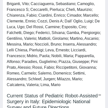
Briganti, Vito; Cacciaguerra, Sebastiano; Camoglio,
Francesco S; Ceccarelli, Pierluca; Cheli, Maurizio;
Chiarenza, Fabio; Ciardini, Enrico; Cimador, Marcello;
Clemente, Ennio; Cozzi, Denis A; Dall' Oglio, Luigi; De
Luca, Ugo; Del Rossi, Carmine; Esposito, Ciro;
Falchetti, Diego; Federici, Silvana; Gamba, Piergiorgio;
Gentilino, Valerio; Mattioli, Girolamo; Martino, Ascanio;
Messina, Mario; Noccioli, Bruno; Inserra, Alessandro;
Lelli Chiesa, Pierluigi; Leva, Ernesto; Licciardi,
Francesco; Midrio, Paola; Nobili, Maria; Papparella,
Alfonso; Paradies, Guglielmo; Piazza, Giuseppe; Pini
Prato, Alessio; Rossi, Fabio; Riccipetitoni, Giovanna;
Romeo, Carmelo; Salerno, Domenico; Settimi,
Alessandro; Schleef, Jurgen; Milazzo, Mario;
Calcaterra, Valeria; Lima, Mario
Current Status of Pediatric Robot-Assisted
Surgery in Italy: Epidemiologic National
Survey and Future Directions