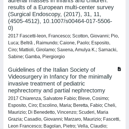
adrenal masses in infants and children:
results of a European multi-center survey
(Surgical Endoscopy, (2017), 31, 11,
(4505-4512), 10.1007/s00464-017-5506-
0)
2017 Fascetti-leon, Francesco; Scotton, Giovanni; Pio,
Luca; Beltrã , Raimundo; Caione, Paolo; Esposito,
Ciro; Mattioli, Girolamo; Saxena, Amulya K.; Sarnacki,
Sabine; Gamba, Piergiorgio
Guidelines of the Italian Society of
Videosurgery in Infancy for the minimally
invasive treatment of pediatric
nephrectomy and partial nephrectomy
2017 Chiarenza, Salvatore Fabio; Bleve, Cosimo;
Esposito, Ciro; Escolino, Maria; Beretta, Fabio; Cheli,
Maurizio; Di Benedetto, Vincenzo; Scuderi, Maria
Grazia; Casadio, Giovanni; Marzaro, Maurizio; Fascetti,
Leon Francesco; Bagolan, Pietro; Vella, Claudio;