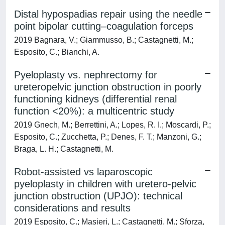
Distal hypospadias repair using the needle
point bipolar cutting–coagulation forceps
2019 Bagnara, V.; Giammusso, B.; Castagnetti, M.;
Esposito, C.; Bianchi, A.
Pyeloplasty vs. nephrectomy for
ureteropelvic junction obstruction in poorly
functioning kidneys (differential renal
function <20%): a multicentric study
2019 Gnech, M.; Berrettini, A.; Lopes, R. I.; Moscardi, P.;
Esposito, C.; Zucchetta, P.; Denes, F. T.; Manzoni, G.;
Braga, L. H.; Castagnetti, M.
Robot-assisted vs laparoscopic
pyeloplasty in children with uretero-pelvic
junction obstruction (UPJO): technical
considerations and results
2019 Esposito, C.; Masieri, L.; Castagnetti, M.; Sforza,