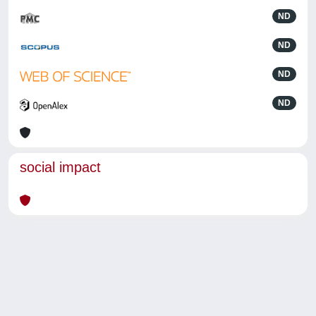
ND
ND
ND
ND
social impact
Powered by
IRIS
-
about IRIS
-