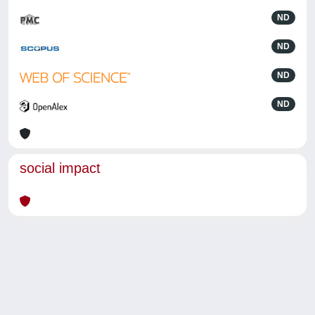
ND
ND
ND
ND
social impact
Powered by
IRIS
-
about IRIS
-