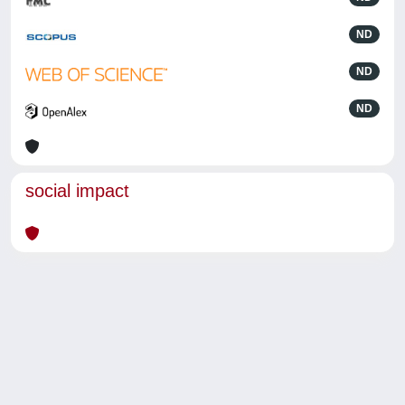
ND
ND
ND
social impact
Powered by
IRIS
-
about IRIS
-
Utilizzo dei cookie
-
Privacy
Copyright © 2026